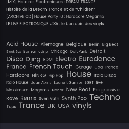
[MIX] Histoires Électroniques : DREAM TRANCE
Histoire de la Dream Trance et de “Children”
[ARCHIVE CD] House Party 10 : Hardcore Megamix
LE LIVE ELECTRONIQUE #85 : le bon coin des vinyls
Acid House
Belgique
Allemagne
Berlin
Big Beat
Detroit
Chicago
Bonzai
cdrip
Daft Punk
Black Box
Eurodance
Disco
Electro
Djing
EDM
French Touch
France
Garage
Goa Trance
House
Hardcore
HiNRG
Italo Disco
Hip Hop
Italo House
live
Juan Atkins
Laurent Garnier
LGBT
New Beat
Progressive
Maxximum
Megamix
Nanar
Techno
Remix
Synth Pop
Rave
Sven Väth
Trance
vinyls
UK
USA
Tops