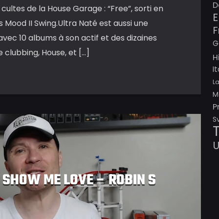
D
cultes de la House Garage : “Free”, sorti en
E
 Mood II Swing.Ultra Naté est aussi une
F
vec 10 albums à son actif et des dizaines
G
clubbing, House, et […]
H
I
L
M
P
S
: SHOW ME LOVE – ROBIN S