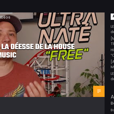
IDÉOS
L
d
[
T
, LA DÉESSE DE LA HOUSE
H
MUSIC
“
[
M
L
d
A
B
B