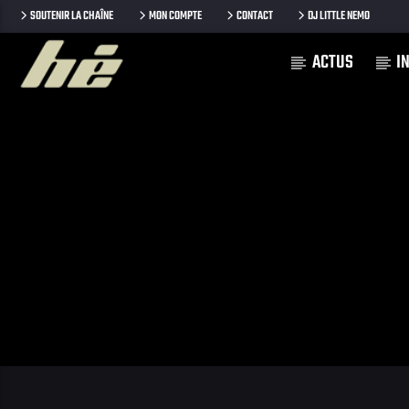
SOUTENIR LA CHAÎNE
MON COMPTE
CONTACT
DJ LITTLE NEMO
ACTUS
I
[Il n'y a pas de stations de radio dans la base de données