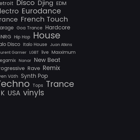
Disco
Djing
etroit
EDM
Eurodance
lectro
French Touch
rance
Hardcore
arage
Goa Trance
House
iNRG
Hip Hop
talo Disco
Italo House
Juan Atkins
live
Maxximum
aurent Garnier
LGBT
New Beat
egamix
Nanar
Remix
rogressive
Rave
Synth Pop
ven Väth
Techno
Trance
Tops
vinyls
UK
USA