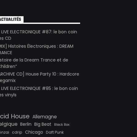
ACTUALITÉS
E LIVE ELECTRONIQUE #87: le bon coin
es CD
MIX] Histoires Électroniques : DREAM
RANCE
istoire de la Dream Trance et de
Children”
ARCHIVE CD] House Party 10 : Hardcore
egamix
E LIVE ELECTRONIQUE #85 : le bon coin
es vinyls
cid House
Allemagne
elgique
Berlin
Big Beat
Black Box
Chicago
onzai
cdrip
Daft Punk