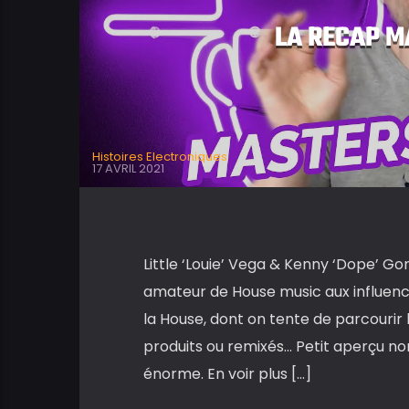
LA RECAP 
Histoires Electroniques
17 AVRIL 2021
Little ‘Louie’ Vega & Kenny ‘Dope’ Go
amateur de House music aux influence
la House, dont on tente de parcourir 
produits ou remixés… Petit aperçu non
énorme. En voir plus […]