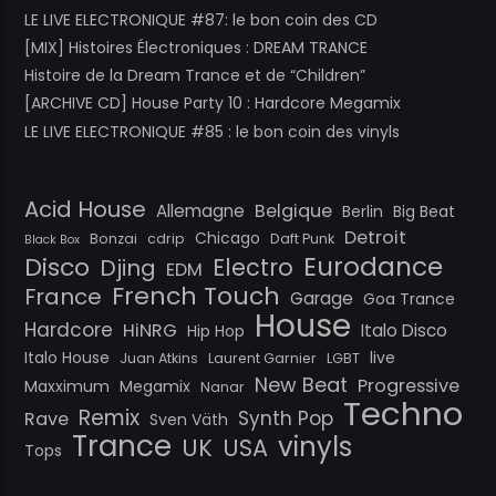
LE LIVE ELECTRONIQUE #87: le bon coin des CD
[MIX] Histoires Électroniques : DREAM TRANCE
Histoire de la Dream Trance et de “Children”
[ARCHIVE CD] House Party 10 : Hardcore Megamix
LE LIVE ELECTRONIQUE #85 : le bon coin des vinyls
Acid House
Belgique
Allemagne
Berlin
Big Beat
Detroit
Chicago
Bonzai
cdrip
Daft Punk
Black Box
Eurodance
Disco
Electro
Djing
EDM
French Touch
France
Garage
Goa Trance
House
Hardcore
HiNRG
Italo Disco
Hip Hop
Italo House
live
Juan Atkins
Laurent Garnier
LGBT
New Beat
Progressive
Maxximum
Megamix
Nanar
Techno
Remix
Synth Pop
Rave
Sven Väth
Trance
vinyls
UK
USA
Tops