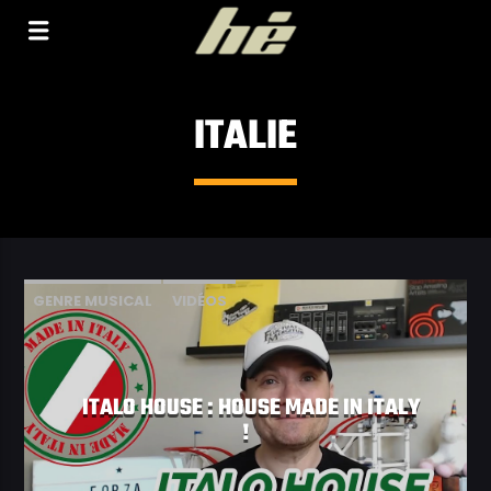
[Il n'y a pas de stations de radio dans la base de
données]
ITALIE
GENRE MUSICAL
VIDÉOS
ITALO HOUSE : HOUSE MADE IN ITALY
!