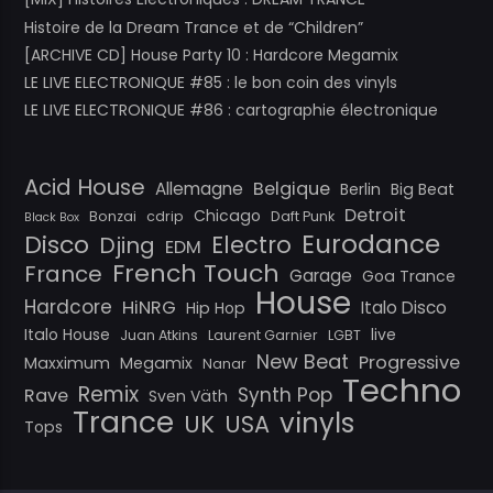
Histoire de la Dream Trance et de “Children”
[ARCHIVE CD] House Party 10 : Hardcore Megamix
LE LIVE ELECTRONIQUE #85 : le bon coin des vinyls
LE LIVE ELECTRONIQUE #86 : cartographie électronique
Acid House
Belgique
Allemagne
Berlin
Big Beat
Detroit
Chicago
Bonzai
cdrip
Daft Punk
Black Box
Eurodance
Disco
Electro
Djing
EDM
French Touch
France
Garage
Goa Trance
House
Hardcore
HiNRG
Italo Disco
Hip Hop
Italo House
live
Juan Atkins
Laurent Garnier
LGBT
New Beat
Progressive
Maxximum
Megamix
Nanar
Techno
Remix
Synth Pop
Rave
Sven Väth
Trance
vinyls
UK
USA
Tops