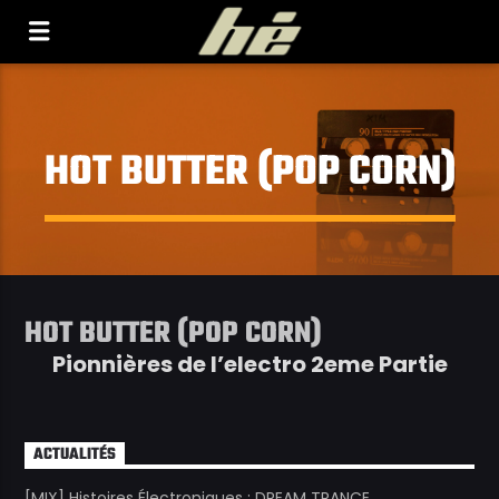
[Il n'y a pas de stations de radio dans la base de
données]
HOT BUTTER (POP CORN)
HOT BUTTER (POP CORN)
Pionnières de l’electro 2eme Partie
ACTUALITÉS
[MIX] Histoires Électroniques : DREAM TRANCE