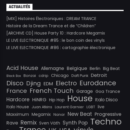
ACTUALITÉS
[MIX] Histoires Électroniques : DREAM TRANCE
Histoire de la Dream Trance et de “Children”
[ARCHIVE CD] House Party 10 : Hardcore Megamix
LE LIVE ELECTRONIQUE #85 : le bon coin des vinyls
LE LIVE ELECTRONIQUE #86 : cartographie électronique
Acid House
Belgique
Allemagne
Berlin
Big Beat
Detroit
Chicago
Bonzai
cdrip
Daft Punk
Black Box
Eurodance
Disco
Electro
Djing
EDM
French Touch
France
Garage
Goa Trance
House
Hardcore
HiNRG
Italo Disco
Hip Hop
Italo House
live
Juan Atkins
Laurent Garnier
LGBT
New Beat
Progressive
Maxximum
Megamix
Nanar
Techno
Remix
Synth Pop
Rave
Sven Väth
Trance