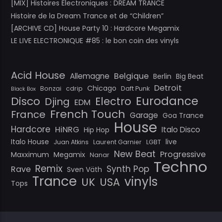
[MIX] Histoires Électroniques : DREAM TRANCE
Histoire de la Dream Trance et de “Children”
[ARCHIVE CD] House Party 10 : Hardcore Megamix
LE LIVE ELECTRONIQUE #85 : le bon coin des vinyls
Acid House
Belgique
Allemagne
Berlin
Big Beat
Detroit
Chicago
Bonzai
cdrip
Daft Punk
Black Box
Eurodance
Disco
Electro
Djing
EDM
French Touch
France
Garage
Goa Trance
House
Hardcore
HiNRG
Italo Disco
Hip Hop
Italo House
live
Juan Atkins
Laurent Garnier
LGBT
New Beat
Progressive
Maxximum
Megamix
Nanar
Techno
Remix
Synth Pop
Rave
Sven Väth
Trance
vinyls
UK
USA
Tops