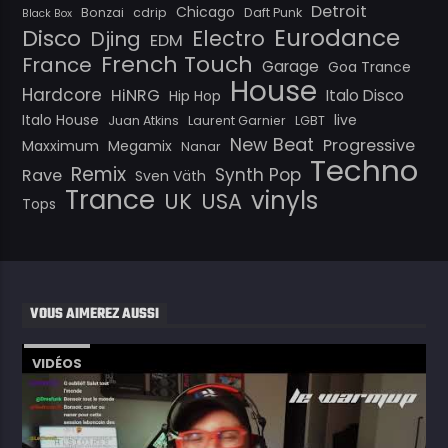
Detroit
Chicago
Bonzai
cdrip
Daft Punk
Black Box
Eurodance
Disco
Electro
Djing
EDM
French Touch
France
Garage
Goa Trance
House
Hardcore
HiNRG
Italo Disco
Hip Hop
Italo House
live
Juan Atkins
Laurent Garnier
LGBT
New Beat
Progressive
Maxximum
Megamix
Nanar
Techno
Remix
Synth Pop
Rave
Sven Väth
Trance
vinyls
UK
USA
Tops
VOUS AIMEREZ AUSSI
VIDÉOS