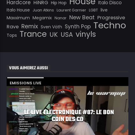
House
Hardcore
HiNRG
Italo Disco
Hip Hop
Italo House
live
Juan Atkins
Laurent Garnier
LGBT
New Beat
Progressive
Maxximum
Megamix
Nanar
Techno
Remix
Synth Pop
Rave
Sven Väth
Trance
vinyls
UK
USA
Tops
VOUS AIMEREZ AUSSI
EMISSIONS LIVE
LE LIVE ELECTRONIQUE #87: LE BON
COIN DES CD