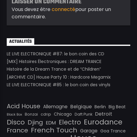
LAISSER UN COMMENTAIRE
Vous devez être
connecté
pour poster un
commentaire.
ACTUALITÉS
LE LIVE ELECTRONIQUE #87: le bon coin des CD
[MIX] Histoires Électroniques : DREAM TRANCE
Histoire de la Dream Trance et de “Children”
[ARCHIVE CD] House Party 10 : Hardcore Megamix
LE LIVE ELECTRONIQUE #85 : le bon coin des vinyls
Acid House
Belgique
Allemagne
Berlin
Big Beat
Detroit
Chicago
Bonzai
cdrip
Daft Punk
Black Box
Eurodance
Disco
Electro
Djing
EDM
French Touch
France
Garage
Goa Trance