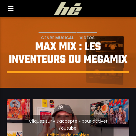
[Il n'y a pas de stations de radio dans la base de
données]
GENRE MUSICAL
VIDÉOS
MAX MIX : LES
INVENTEURS DU MEGAMIX
Cliquez sur « J’accepte » pour activer
Youtube
Politique de cookies