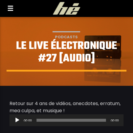
[Il n'y a pas de stations de radio dans la base de
données]
PODCASTS
LE LIVE ÉLECTRONIQUE
#27 [AUDIO]
Retour sur 4 ans de vidéos, anecdotes, erratum,
Lecteur
mea culpa, et musique !
audio
00:00
00:00