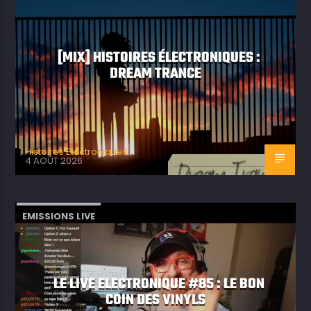
[MIX] HISTOIRES ÉLECTRONIQUES :
DREAM TRANCE
Histoires Electroniques
4 AOÛT 2026
EMISSIONS LIVE
LE LIVE ELECTRONIQUE #85 : LE BON
COIN DES VINYLS