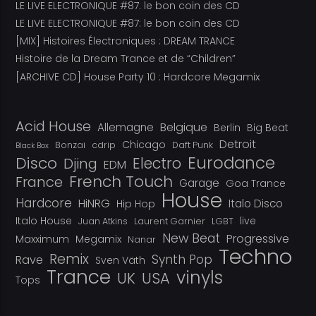
LE LIVE ELECTRONIQUE #87: le bon coin des CD
LE LIVE ELECTRONIQUE #87: le bon coin des CD
[MIX] Histoires Électroniques : DREAM TRANCE
Histoire de la Dream Trance et de “Children”
[ARCHIVE CD] House Party 10 : Hardcore Megamix
Acid House
Belgique
Allemagne
Berlin
Big Beat
Detroit
Chicago
Bonzai
cdrip
Daft Punk
Black Box
Eurodance
Disco
Electro
Djing
EDM
French Touch
France
Garage
Goa Trance
House
Hardcore
HiNRG
Italo Disco
Hip Hop
Italo House
live
Juan Atkins
Laurent Garnier
LGBT
New Beat
Progressive
Maxximum
Megamix
Nanar
Techno
Remix
Synth Pop
Rave
Sven Väth
Trance
vinyls
UK
USA
Tops