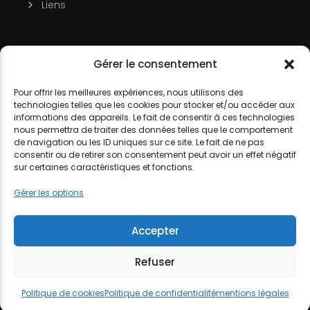
Liens
Soutenir la chaîne
Gérer le consentement
MON COMPTE
Contact
Pour offrir les meilleures expériences, nous utilisons des
DJ LITTLE NEMO
technologies telles que les cookies pour stocker et/ou accéder aux
informations des appareils. Le fait de consentir à ces technologies
nous permettra de traiter des données telles que le comportement
de navigation ou les ID uniques sur ce site. Le fait de ne pas
consentir ou de retirer son consentement peut avoir un effet négatif
sur certaines caractéristiques et fonctions.
MENTIONS LÉGALES
POLITIQUE DE COOKIES
POLITIQUE DE
Gérer les options
CONFIDENTIALITÉ
Accepter
Refuser
Politique de cookies
Politique de confidentialité
mentions légales