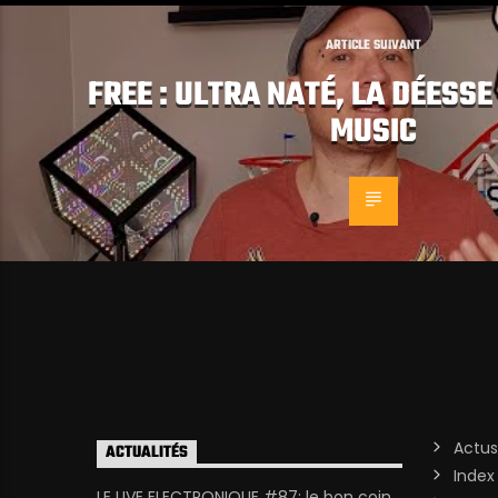
ARTICLE SUIVANT
FREE : ULTRA NATÉ, LA DÉESSE
MUSIC
Actus
ACTUALITÉS
Index
LE LIVE ELECTRONIQUE #87: le bon coin