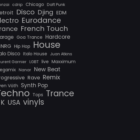
Chicago
onzai
cdrip
Daft Punk
Disco
Djing
etroit
EDM
Eurodance
lectro
French Touch
rance
Hardcore
arage
Goa Trance
House
iNRG
Hip Hop
talo Disco
Italo House
Juan Atkins
live
Maxximum
aurent Garnier
LGBT
New Beat
egamix
Nanar
Remix
rogressive
Rave
Synth Pop
ven Väth
Techno
Trance
Tops
vinyls
UK
USA