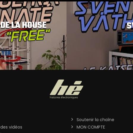
 DE LA HOUSE
S
Soutenir la chaîne
 des vidéos
MON COMPTE