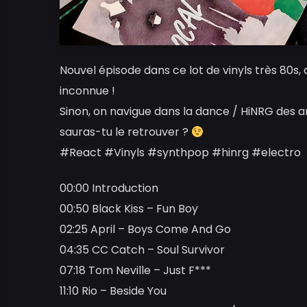
Nouvel épisode dans ce lot de vinyls très 80s
inconnue !
Sinon, on navigue dans la dance / HiNRG des ann
sauras-tu le retrouver ?
#React #Vinyls #synthpop #hinrg #electro
00:00 Introduction
00:50 Black Kiss – Fun Boy
02:25 April – Boys Come And Go
04:35 CC Catch – Soul Survivor
07:18 Tom Neville – Just F***
11:10 Rio – Beside You