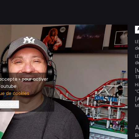
L
d
L
d
[
T
’accepte » pour activer
H
Youtube
“
que de cookies
[
’accepte
M
A
B