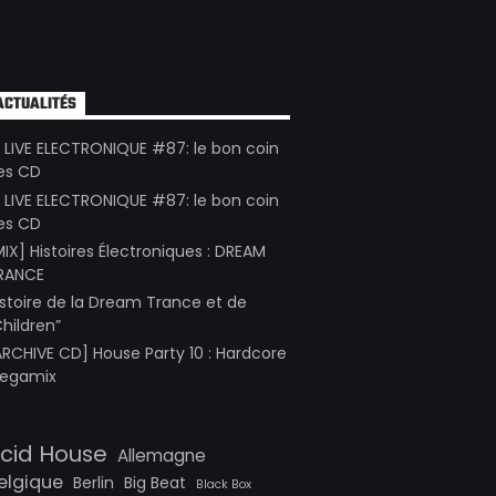
ACTUALITÉS
E LIVE ELECTRONIQUE #87: le bon coin
es CD
E LIVE ELECTRONIQUE #87: le bon coin
es CD
MIX] Histoires Électroniques : DREAM
RANCE
istoire de la Dream Trance et de
Children”
ARCHIVE CD] House Party 10 : Hardcore
egamix
cid House
Allemagne
elgique
Berlin
Big Beat
Black Box