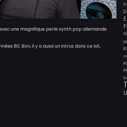
B
D
E
F
, avec une magnifique perle synth pop allemande
G
H
ées 80. Bon, il y a aussi un intrus dans ce lot,
I
L
M
P
S