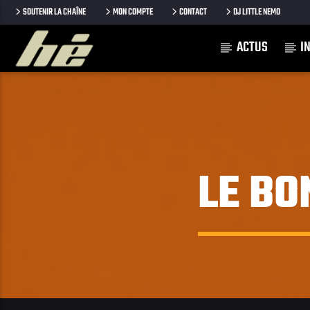
SOUTENIR LA CHAÎNE
MON COMPTE
CONTACT
DJ LITTLE NEMO
ACTUS
I
[Il n'y a pas de stations de radio dans la base de données
LE BO