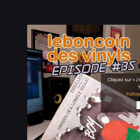
Cliquez sur « J
Politi
J