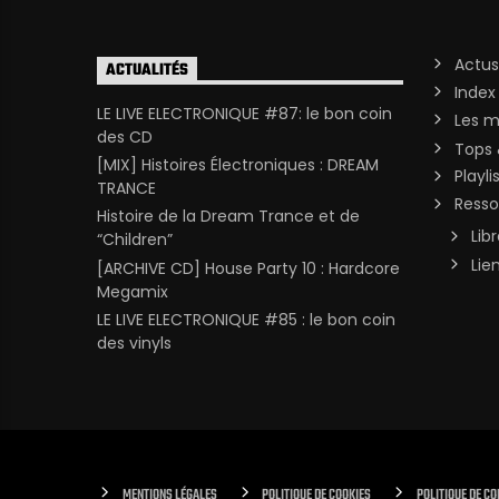
Actus
ACTUALITÉS
Index
LE LIVE ELECTRONIQUE #87: le bon coin
Les m
des CD
Tops 
[MIX] Histoires Électroniques : DREAM
Playli
TRANCE
Resso
Histoire de la Dream Trance et de
Lib
“Children”
Lie
[ARCHIVE CD] House Party 10 : Hardcore
Megamix
LE LIVE ELECTRONIQUE #85 : le bon coin
des vinyls
MENTIONS LÉGALES
POLITIQUE DE COOKIES
POLITIQUE DE CO