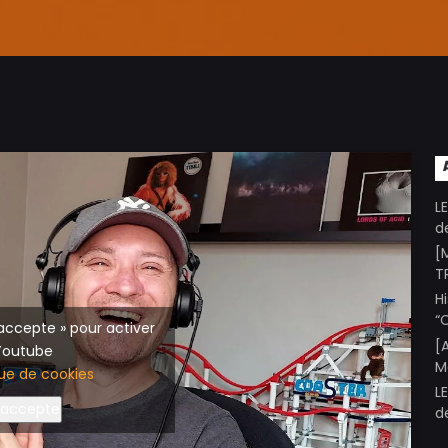
L
d
[
T
H
“
’accepte » pour activer
[
Youtube
M
que de cookies
L
’accepte
d