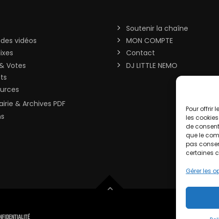
Soutenir la chaîne
 des vidéos
MON COMPTE
ixes
Contact
& Votes
DJ LITTLE NEMO
sts
urces
rairie & Archives PDF
Pour offrir
ns
les cookies
de consenti
que le comp
pas consent
certaines c
Gérer les o
NFIDENTIALITÉ