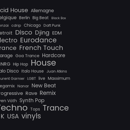
cid House
Allemagne
elgique
Berlin
Big Beat
Black Box
Chicago
onzai
cdrip
Daft Punk
Disco
Djing
etroit
EDM
Eurodance
lectro
French Touch
rance
Hardcore
arage
Goa Trance
House
iNRG
Hip Hop
talo Disco
Italo House
Juan Atkins
live
Maxximum
aurent Garnier
LGBT
New Beat
egamix
Nanar
Remix
rogressive
Rave
Synth Pop
ven Väth
Techno
Trance
Tops
vinyls
UK
USA