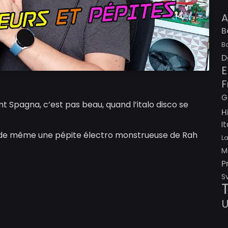
A
B
B
D
E
F
G
t Spagna, c’est pas beau, quand l’italo disco se
H
I
ut de même une pépite électro monstrueuse de Rah
L
M
P
S