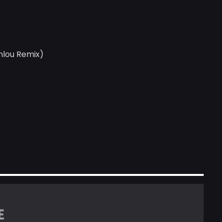
enlou Remix)
E