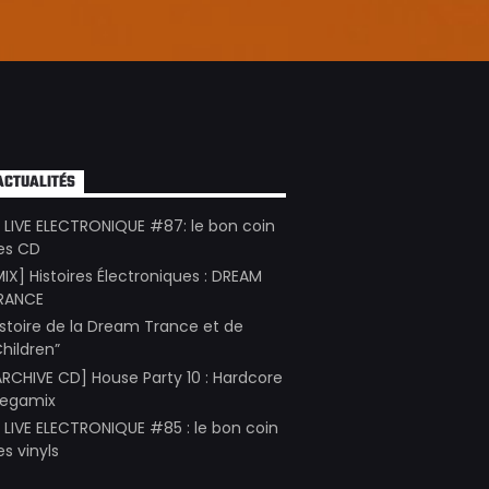
ACTUALITÉS
E LIVE ELECTRONIQUE #87: le bon coin
es CD
MIX] Histoires Électroniques : DREAM
RANCE
istoire de la Dream Trance et de
Children”
ARCHIVE CD] House Party 10 : Hardcore
egamix
E LIVE ELECTRONIQUE #85 : le bon coin
es vinyls