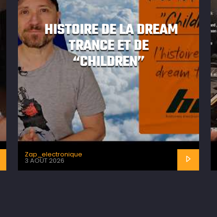
HISTOIRE DE LA DREAM
TRANCE ET DE
“CHILDREN”
Zap_electronique
3 AOÛT 2026