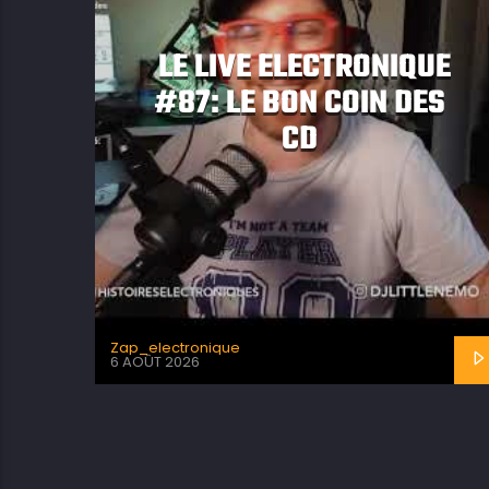
LE LIVE ELECTRONIQUE
#87: LE BON COIN DES
CD
Zap_electronique
6 AOÛT 2026