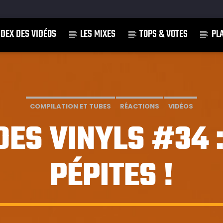
NDEX DES VIDÉOS
LES MIXES
TOPS & VOTES
PL
]
COMPILATION ET TUBES
RÉACTIONS
VIDÉOS
DES VINYLS #34 
PÉPITES !