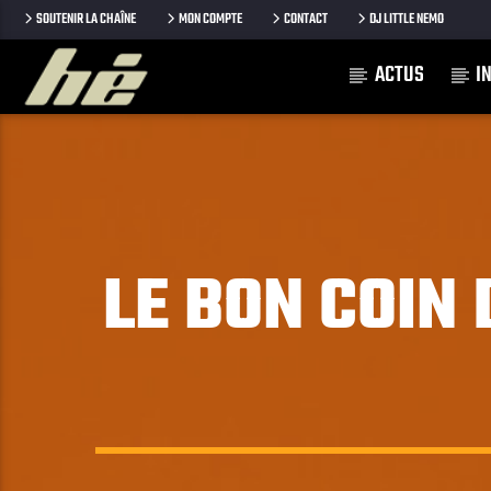
SOUTENIR LA CHAÎNE
MON COMPTE
CONTACT
DJ LITTLE NEMO
ACTUS
I
[Il n'y a pas de stations de radio dans la base de données
LE BON COIN 