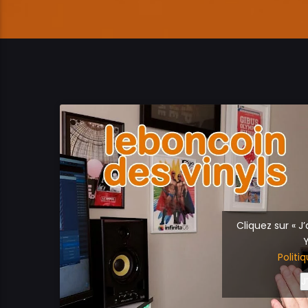
Cliquez sur « J
Politi
J