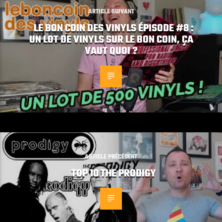
ARTICLE SUIVANT
LE BON COIN DES VINYLS ÉPISODE #8 :
UN LOT DE VINYLS SUR LE BON COIN, ÇA
VAUT QUOI ?
ARTICLE PRÉCÉDENT
TOP 10 THE PRODIGY