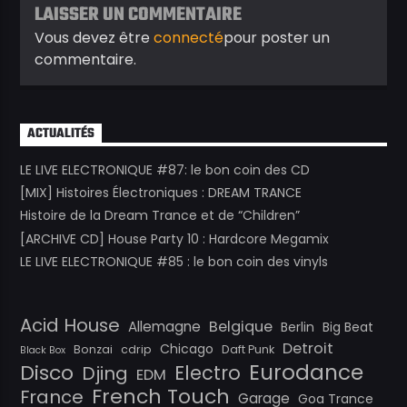
LAISSER UN COMMENTAIRE
Vous devez être
connecté
pour poster un
commentaire.
ACTUALITÉS
LE LIVE ELECTRONIQUE #87: le bon coin des CD
[MIX] Histoires Électroniques : DREAM TRANCE
Histoire de la Dream Trance et de “Children”
[ARCHIVE CD] House Party 10 : Hardcore Megamix
LE LIVE ELECTRONIQUE #85 : le bon coin des vinyls
Acid House
Belgique
Allemagne
Berlin
Big Beat
Detroit
Chicago
Bonzai
cdrip
Daft Punk
Black Box
Eurodance
Disco
Electro
Djing
EDM
French Touch
France
Garage
Goa Trance