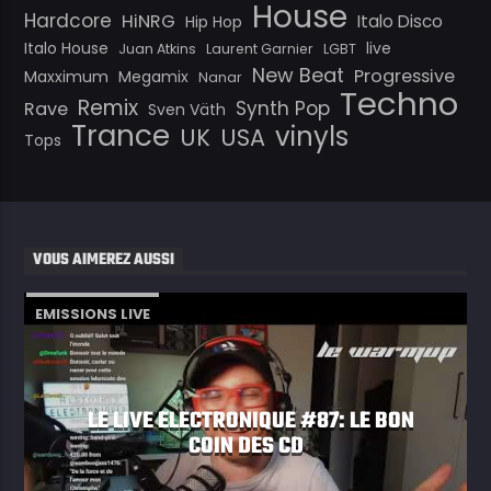
House
Hardcore
HiNRG
Italo Disco
Hip Hop
Italo House
live
Juan Atkins
Laurent Garnier
LGBT
New Beat
Progressive
Maxximum
Megamix
Nanar
Techno
Remix
Synth Pop
Rave
Sven Väth
Trance
vinyls
UK
USA
Tops
VOUS AIMEREZ AUSSI
EMISSIONS LIVE
LE LIVE ELECTRONIQUE #87: LE BON
COIN DES CD