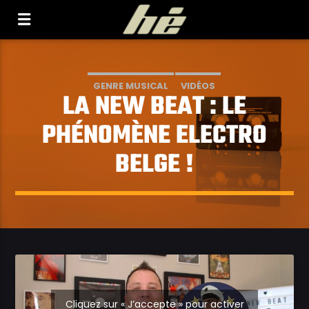
[Il n'y a pas de stations de radio dans la base de
données]
GENRE MUSICAL
VIDÉOS
LA NEW BEAT : LE
PHÉNOMÈNE ELECTRO
BELGE !
Cliquez sur « J’accepte » pour activer