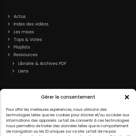
Actus
Index des vidéos
Les mixes
Tops & Votes
Playlists
Ressources
Librairie & Archives PDF
Liens
Soutenir la chaîne
Gérer le consentement
MON COMPTE
Contact
Pour offrir les meilleures expériences, nous utilisons des
DJ LITTLE NEMO
technologies telles que les cookies pour stocker et/ou accéder aux
informations des appareils. Le fait de consentir à ces technologies
nous permettra de traiter des données telles que le comportement
de navigation ou les ID uniques sur ce site. Le fait de ne pas