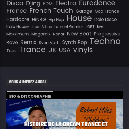
Eurodance
Disco
Electro
Djing
EDM
French Touch
France
Garage
Goa Trance
House
Hardcore
HiNRG
Italo Disco
Hip Hop
Italo House
live
Juan Atkins
Laurent Garnier
LGBT
New Beat
Progressive
Maxximum
Megamix
Nanar
Techno
Remix
Synth Pop
Rave
Sven Väth
Trance
vinyls
UK
USA
Tops
VOUS AIMEREZ AUSSI
BIO & DISCOGRAPHIE
HISTOIRE DE LA DREAM TRANCE ET