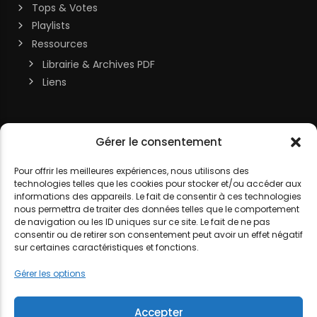
Tops & Votes
Playlists
Ressources
Librairie & Archives PDF
Liens
Soutenir la chaîne
Gérer le consentement
MON COMPTE
Contact
Pour offrir les meilleures expériences, nous utilisons des
technologies telles que les cookies pour stocker et/ou accéder aux
DJ LITTLE NEMO
informations des appareils. Le fait de consentir à ces technologies
nous permettra de traiter des données telles que le comportement
de navigation ou les ID uniques sur ce site. Le fait de ne pas
consentir ou de retirer son consentement peut avoir un effet négatif
sur certaines caractéristiques et fonctions.
MENTIONS LÉGALES
POLITIQUE DE COOKIES
POLITIQUE DE
Gérer les options
CONFIDENTIALITÉ
Accepter