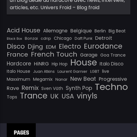
un blog dédié au hardcore avec news, interview,
articles, etc. Univers Froid – Blog froid
Acid House
Belgique
Allemagne
Berlin
Big Beat
Detroit
Chicago
Bonzai
cdrip
Daft Punk
Black Box
Eurodance
Disco
Electro
Djing
EDM
French Touch
France
Garage
Goa Trance
House
Hardcore
HiNRG
Italo Disco
Hip Hop
Italo House
live
Juan Atkins
Laurent Garnier
LGBT
New Beat
Progressive
Maxximum
Megamix
Nanar
Techno
Remix
Synth Pop
Rave
Sven Väth
Trance
vinyls
UK
USA
Tops
PAGES