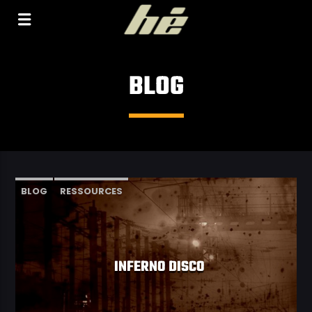
[Il n'y a pas de stations de radio dans la base de
données]
BLOG
BLOG
RESSOURCES
INFERNO DISCO