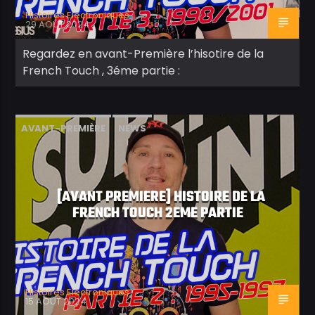
Histoires Electroniques
29 AOÛT 2024
Regardez en avant-Première l’hisotire de la
French Touch , 3éme partie :
AVANT-PREMIÈRE
NEWS
[AVANT PREMIERE] HISTOIRE DE LA
FRENCH TOUCH 2EME PARTIE
Histoires Electroniques
15 AOÛT 2024