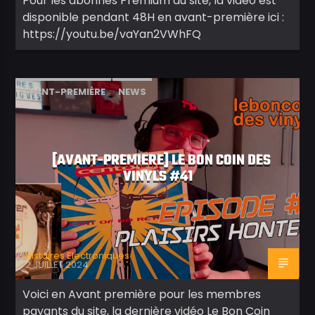
Pour les abonnés Premium du site, la vidéo est
disponible pendant 48H en avant-première ici :
https://youtu.be/vaYan2VWhFQ
AVANT-PREMIÈRE
NEWS
[AVANT-PREMIERE] LE BON COIN DES
VINYLS #41
Histoires Electroniques
2 JUILLET 2024
Voici en Avant première pour les membres
payants du site, la dernière vidéo Le Bon Coin