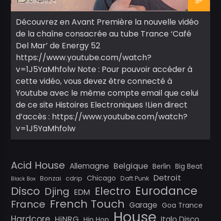
13 JUIN 2024
Découvrez en Avant Première la nouvelle vidéo
de la chaîne consacrée au tube Trance ‘Café
Del Mar’ de Energy 52
https://www.youtube.com/watch?
v=1J5YaMhfolw Note : Pour pouvoir accéder à
cette vidéo, vous devez être connecté à
Youtube avec le même compte email que celui
de ce site Histoires Electroniques !Lien direct
d’accès : https://www.youtube.com/watch?
v=1J5YaMhfolw
Acid House
Belgique
Allemagne
Berlin
Big Beat
Detroit
Chicago
Bonzai
cdrip
Daft Punk
Black Box
Eurodance
Disco
Electro
Djing
EDM
French Touch
France
Garage
Goa Trance
House
Hardcore
HiNRG
Italo Disco
Hip Hop