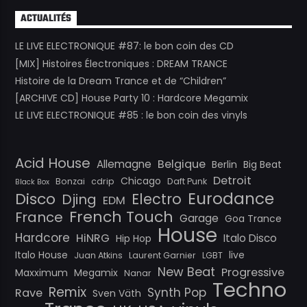
ACTUALITÉS
LE LIVE ELECTRONIQUE #87: le bon coin des CD
[MIX] Histoires Électroniques : DREAM TRANCE
Histoire de la Dream Trance et de “Children”
[ARCHIVE CD] House Party 10 : Hardcore Megamix
LE LIVE ELECTRONIQUE #85 : le bon coin des vinyls
Acid House
Belgique
Allemagne
Berlin
Big Beat
Detroit
Chicago
Bonzai
cdrip
Daft Punk
Black Box
Eurodance
Disco
Electro
Djing
EDM
French Touch
France
Garage
Goa Trance
House
Hardcore
HiNRG
Italo Disco
Hip Hop
Italo House
live
Juan Atkins
Laurent Garnier
LGBT
New Beat
Progressive
Maxximum
Megamix
Nanar
Techno
Remix
Synth Pop
Rave
Sven Väth