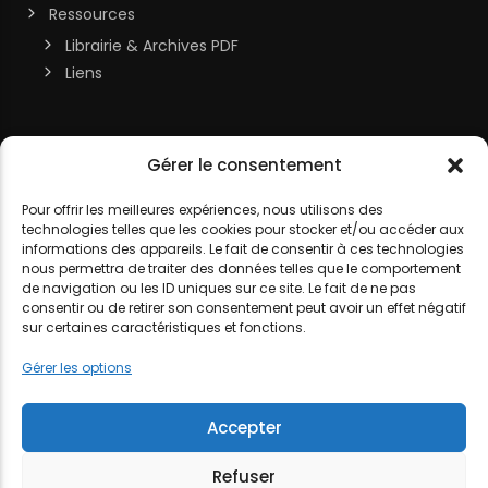
Ressources
Librairie & Archives PDF
Liens
Soutenir la chaîne
Gérer le consentement
MON COMPTE
Contact
Pour offrir les meilleures expériences, nous utilisons des
technologies telles que les cookies pour stocker et/ou accéder aux
DJ LITTLE NEMO
informations des appareils. Le fait de consentir à ces technologies
nous permettra de traiter des données telles que le comportement
de navigation ou les ID uniques sur ce site. Le fait de ne pas
consentir ou de retirer son consentement peut avoir un effet négatif
sur certaines caractéristiques et fonctions.
MENTIONS LÉGALES
POLITIQUE DE COOKIES
POLITIQUE DE
Gérer les options
CONFIDENTIALITÉ
Accepter
Refuser