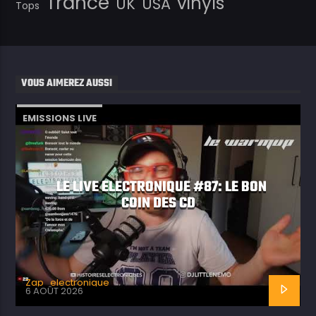
Trance
vinyls
UK
USA
Tops
VOUS AIMEREZ AUSSI
EMISSIONS LIVE
LE LIVE ELECTRONIQUE #87: LE BON
COIN DES CD
Zap_electronique
6 AOÛT 2026