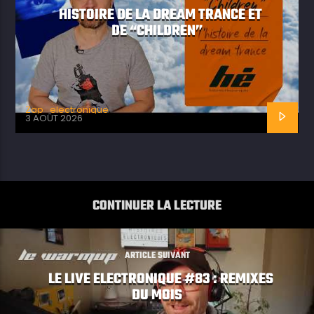
HISTOIRE DE LA DREAM TRANCE ET
DE “CHILDREN”
Zap_electronique
3 AOÛT 2026
CONTINUER LA LECTURE
ARTICLE SUIVANT
LE LIVE ELECTRONIQUE #83 : REMIXES
DU MOIS