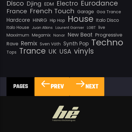
Eurodance
Disco
Electro
Djing
EDM
French Touch
France
Garage
Goa Trance
House
Hardcore
HiNRG
Italo Disco
Hip Hop
Italo House
live
Juan Atkins
Laurent Garnier
LGBT
New Beat
Progressive
Maxximum
Megamix
Nanar
Techno
Remix
Synth Pop
Rave
Sven Väth
Trance
vinyls
UK
USA
Tops
PREV
NEXT
PAGES