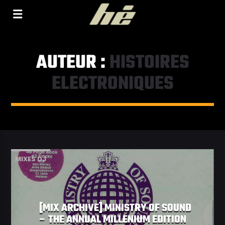
[Il n'y a pas de stations de radio dans la base de
données]
AUTEUR :
HISTOIRES
ELECTRONIQUES
MIXES DJ
[MIX ARCHIVE] MINISTRY OF SOUND
– THE ANNUAL MILLENIUM EDITION