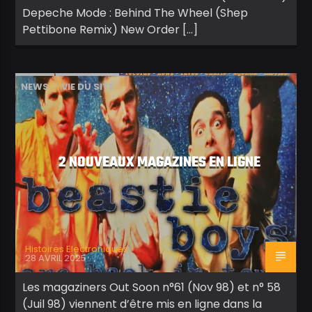
Depeche Mode : Behind The Wheel (Shep
Pettibone Remix) New Order […]
NEWS
VIE DU SITE
2 NOUVEAUX MAGAZINES EN LIGNE
Histoires Electroniques
28 AVRIL 2025
Les magaziners Out Soon n°61 (Nov 98) et n° 58
(Juil 98) viennent d’être mis en ligne dans la