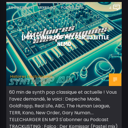
FRONTPAGE
MIXES DJ
PODCASTS
4
[MIX] SYNTH POP MIX PAR DJ LITTLE
NEMO
Histoires Electroniques
3 MAI 2025
60 min de synth pop classique et actuelle ! Vous
l’avez demandé, le voici : Depeche Mode,
Goldfrapp, Real Life, ABC, The Human League,
TERR, Kano, New Order, Gary Numan….
TELECHARGER EN MP3 S'abonner au Podcast
TRACKLISTING : Falco : Der Komissar (Pastel mix)