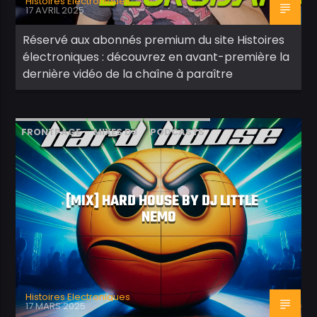
Histoires Electroniques
17 AVRIL 2025
Réservé aux abonnés premium du site Histoires
électroniques : découvrez en avant-première la
dernière vidéo de la chaîne à paraître
FRONTPAGE
MIXES DJ
PODCASTS
[MIX] HARD HOUSE BY DJ LITTLE
NEMO
Histoires Electroniques
17 MARS 2025