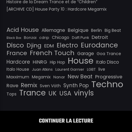
Histoire de la Dream Trance et de “Children”
[ARCHIVE CD] House Party 10 : Hardcore Megamix
Acid House
Belgique
Allemagne
Berlin
Big Beat
Detroit
Chicago
Bonzai
cdrip
Daft Punk
Black Box
Eurodance
Disco
Electro
Djing
EDM
French Touch
France
Garage
Goa Trance
House
Hardcore
HiNRG
Italo Disco
Hip Hop
Italo House
live
Juan Atkins
Laurent Garnier
LGBT
New Beat
Progressive
Maxximum
Megamix
Nanar
Techno
Remix
Synth Pop
Rave
Sven Väth
Trance
vinyls
UK
USA
Tops
CONTINUER LA LECTURE