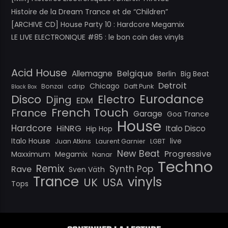
Histoire de la Dream Trance et de “Children”
[ARCHIVE CD] House Party 10 : Hardcore Megamix
LE LIVE ELECTRONIQUE #85 : le bon coin des vinyls
Acid House
Belgique
Allemagne
Berlin
Big Beat
Detroit
Chicago
Bonzai
cdrip
Daft Punk
Black Box
Eurodance
Disco
Electro
Djing
EDM
French Touch
France
Garage
Goa Trance
House
Hardcore
HiNRG
Italo Disco
Hip Hop
Italo House
live
Juan Atkins
Laurent Garnier
LGBT
New Beat
Progressive
Maxximum
Megamix
Nanar
Techno
Remix
Synth Pop
Rave
Sven Väth
Trance
vinyls
UK
USA
Tops