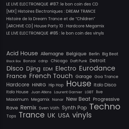
LE LIVE ELECTRONIQUE #87: le bon coin des CD
[MIX] Histoires Électroniques : DREAM TRANCE
Histoire de la Dream Trance et de “Children”
[ARCHIVE CD] House Party 10 : Hardcore Megamix
LE LIVE ELECTRONIQUE #85 : le bon coin des vinyls
Acid House
Belgique
Allemagne
Berlin
Big Beat
Detroit
Chicago
Bonzai
cdrip
Daft Punk
Black Box
Eurodance
Disco
Electro
Djing
EDM
French Touch
France
Garage
Goa Trance
House
Hardcore
HiNRG
Italo Disco
Hip Hop
Italo House
live
Juan Atkins
Laurent Garnier
LGBT
New Beat
Progressive
Maxximum
Megamix
Nanar
Techno
Remix
Synth Pop
Rave
Sven Väth
Trance
vinyls
UK
USA
Tops