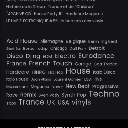
Histoire de la Dream Trance et de “Children”
[ARCHIVE CD] House Party 10 : Hardcore Megamix
LE LIVE ELECTRONIQUE #85 : le bon coin des vinyls
Acid House
Belgique
Allemagne
Berlin
Big Beat
Detroit
Chicago
Bonzai
cdrip
Daft Punk
Black Box
Eurodance
Disco
Electro
Djing
EDM
French Touch
France
Garage
Goa Trance
House
Hardcore
HiNRG
Italo Disco
Hip Hop
Italo House
live
Juan Atkins
Laurent Garnier
LGBT
New Beat
Progressive
Maxximum
Megamix
Nanar
Techno
Remix
Synth Pop
Rave
Sven Väth
Trance
vinyls
UK
USA
Tops