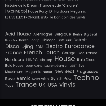
Histoire de la Dream Trance et de “Children”
[ARCHIVE CD] House Party 10 : Hardcore Megamix
LE LIVE ELECTRONIQUE #85 : le bon coin des vinyls
Acid House
Belgique
Allemagne
Berlin
Big Beat
Detroit
Chicago
Bonzai
cdrip
Daft Punk
Black Box
Eurodance
Disco
Electro
Djing
EDM
French Touch
France
Garage
Goa Trance
House
Hardcore
HiNRG
Italo Disco
Hip Hop
Italo House
live
Juan Atkins
Laurent Garnier
LGBT
New Beat
Progressive
Maxximum
Megamix
Nanar
Techno
Remix
Synth Pop
Rave
Sven Väth
Trance
vinyls
UK
USA
Tops