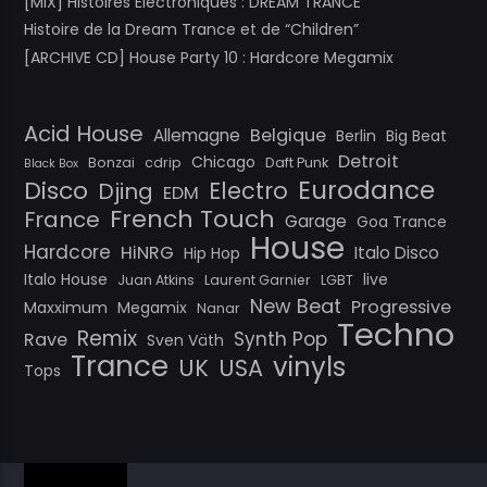
[MIX] Histoires Électroniques : DREAM TRANCE
Histoire de la Dream Trance et de “Children”
[ARCHIVE CD] House Party 10 : Hardcore Megamix
Acid House
Belgique
Allemagne
Berlin
Big Beat
Detroit
Chicago
Bonzai
cdrip
Daft Punk
Black Box
Eurodance
Disco
Electro
Djing
EDM
French Touch
France
Garage
Goa Trance
House
Hardcore
HiNRG
Italo Disco
Hip Hop
Italo House
live
Juan Atkins
Laurent Garnier
LGBT
New Beat
Progressive
Maxximum
Megamix
Nanar
Techno
Remix
Synth Pop
Rave
Sven Väth
Trance
vinyls
UK
USA
Tops