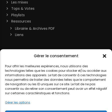
Les mixes
Tops & Votes
Playlists
Ressources
Librairie & Archives PDF
Liens
Soutenir la chaîne
Gérer le consentement
MON COMPTE
Contact
Pour offrir les meilleures expériences, nous utilisons des
technologies telles que les cookies pour stocker et/ou accéder aux
DJ LITTLE NEMO
informations des appareils. Le fait de consentir à ces technologies
nous permettra de traiter des données telles que le comportement
de navigation ou les ID uniques sur ce site. Le fait de ne pas
consentir ou de retirer son consentement peut avoir un effet négatif
sur certaines caractéristiques et fonctions.
MENTIONS LÉGALES
POLITIQUE DE COOKIES
POLITIQUE DE
Gérer les options
CONFIDENTIALITÉ