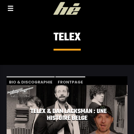
[Il n'y a pas de stations de radio dans la base de
données]
TELEX
BIO & DISCOGRAPHIE
FRONTPAGE
VIDÉOS
TELEX & DAN LACKSMAN : UNE
HISTOIRE BELGE