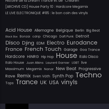
Histoire de la Dream Trance et de “Children”
[ARCHIVE CD] House Party 10 : Hardcore Megamix
LE LIVE ELECTRONIQUE #85 : le bon coin des vinyls
Acid House
Belgique
Allemagne
Berlin
Big Beat
Detroit
Chicago
Bonzai
cdrip
Daft Punk
Black Box
Eurodance
Disco
Electro
Djing
EDM
French Touch
France
Garage
Goa Trance
House
Hardcore
HiNRG
Italo Disco
Hip Hop
Italo House
live
Juan Atkins
Laurent Garnier
LGBT
New Beat
Progressive
Maxximum
Megamix
Nanar
Techno
Remix
Synth Pop
Rave
Sven Väth
Trance
vinyls
UK
USA
Tops