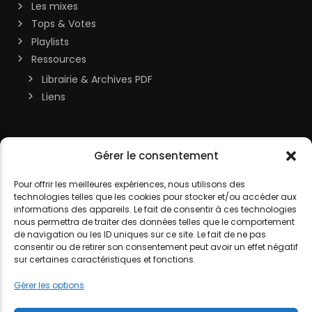
Les mixes
Tops & Votes
Playlists
Ressources
Librairie & Archives PDF
Liens
Soutenir la chaîne
Gérer le consentement
MON COMPTE
Contact
Pour offrir les meilleures expériences, nous utilisons des
technologies telles que les cookies pour stocker et/ou accéder aux
DJ LITTLE NEMO
informations des appareils. Le fait de consentir à ces technologies
nous permettra de traiter des données telles que le comportement
de navigation ou les ID uniques sur ce site. Le fait de ne pas
consentir ou de retirer son consentement peut avoir un effet négatif
sur certaines caractéristiques et fonctions.
MENTIONS LÉGALES
POLITIQUE DE COOKIES
POLITIQUE DE
Gérer les options
CONFIDENTIALITÉ