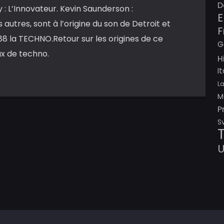
D
 : L’Innovateur. Kevin Saunderson :
E
s autres, sont à l’origine du son de Detroit et
F
88 la TECHNO.Retour sur les origines de ce
G
ux de techno.
H
I
L
M
P
S