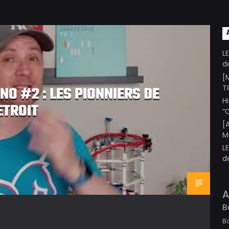
L
d
[
T
NO #2 : LES PIONNIERS DE
H
ETROIT
“
[
M
L
d
A
B
B