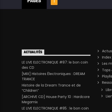
PAGES
1
Actus
ACTUALITÉS
Index
LE LIVE ELECTRONIQUE #87: le bon coin
Les m
des CD
Tops 
[MIX] Histoires Électroniques : DREAM
Playli
TRANCE
Resso
Histoire de la Dream Trance et de
Lib
“Children”
Lie
[ARCHIVE CD] House Party 10 : Hardcore
Megamix
LE LIVE ELECTRONIQUE #85 : le bon coin