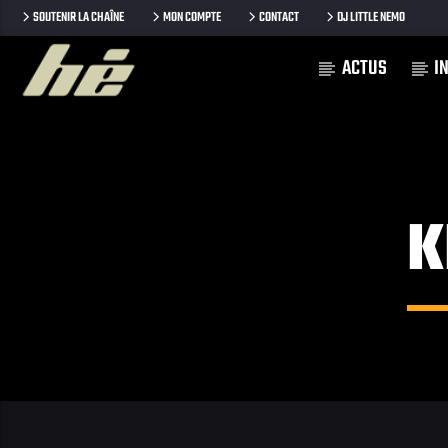
SOUTENIR LA CHAÎNE
MON COMPTE
CONTACT
DJ LITTLE NEMO
ACTUS
I
[Il n'y a pas de stations de radio dans la base de données
K