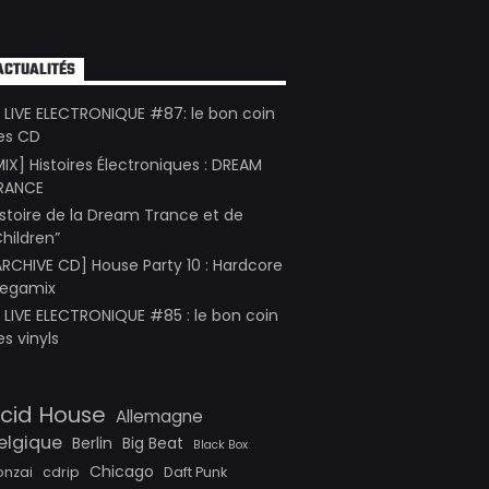
ACTUALITÉS
E LIVE ELECTRONIQUE #87: le bon coin
es CD
MIX] Histoires Électroniques : DREAM
RANCE
istoire de la Dream Trance et de
Children”
ARCHIVE CD] House Party 10 : Hardcore
egamix
E LIVE ELECTRONIQUE #85 : le bon coin
es vinyls
cid House
Allemagne
elgique
Berlin
Big Beat
Black Box
Chicago
onzai
cdrip
Daft Punk