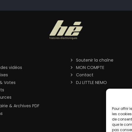
Soutenir la chaîne
 des vidéos
MON COMPTE
ixes
Contact
& Votes
DJ LITTLE NEMO
sts
urces
rairie & Archives PDF
Pour offrir
ns
les cookies
de consenti
que le comp
pas consent