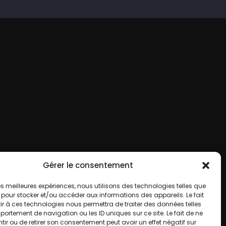
Gérer le consentement
 les meilleures expériences, nous utilisons des technologies telles que
 pour stocker et/ou accéder aux informations des appareils. Le fait
r à ces technologies nous permettra de traiter des données telles
ortement de navigation ou les ID uniques sur ce site. Le fait de ne
ir ou de retirer son consentement peut avoir un effet négatif sur