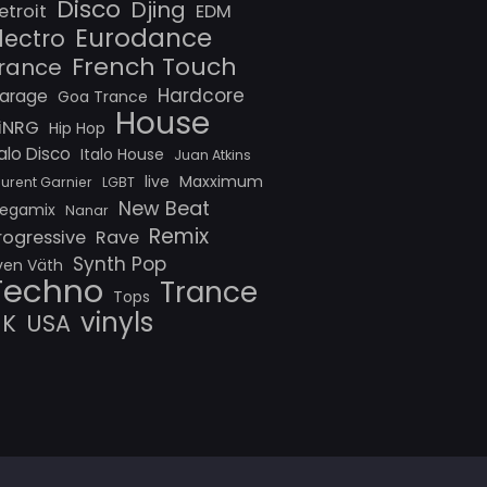
Disco
Djing
etroit
EDM
Eurodance
lectro
French Touch
rance
Hardcore
arage
Goa Trance
House
iNRG
Hip Hop
talo Disco
Italo House
Juan Atkins
live
Maxximum
aurent Garnier
LGBT
New Beat
egamix
Nanar
Remix
rogressive
Rave
Synth Pop
ven Väth
Techno
Trance
Tops
vinyls
UK
USA