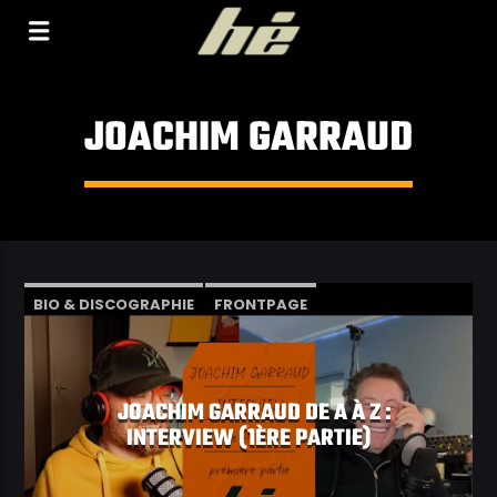
[Il n'y a pas de stations de radio dans la base de
données]
JOACHIM GARRAUD
BIO & DISCOGRAPHIE
FRONTPAGE
INTERVIEW
VIDÉOS
JOACHIM GARRAUD DE A À Z :
INTERVIEW (1ÈRE PARTIE)