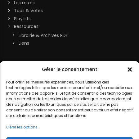
Les mixes
Tops & Votes
Playlists
Ressources
Librairie & Archives PDF
Liens
Soutenir la chaîne
Gérer le consentement
MON COMPTE
Contact
Pour offrir les meilleures expériences, nous utilisons des
technologies telles que les cookies pour stocker et/ou accéder aux
DJ LITTLE NEMO
informations des appareils. Le fait de consentir à ces technologies
nous permettra de traiter des données telles que le comportement
de navigation ou les ID uniques sur ce site. Le fait de ne pas
consentir ou de retirer son consentement peut avoir un effet négatif
sur certaines caractéristiques et fonctions.
MENTIONS LÉGALES
POLITIQUE DE COOKIES
POLITIQUE DE
Gérer les options
CONFIDENTIALITÉ