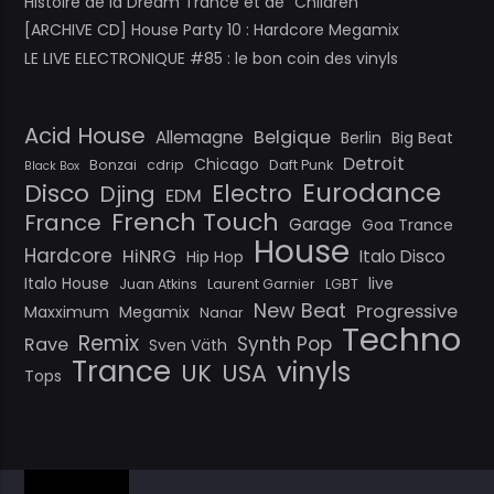
Histoire de la Dream Trance et de “Children”
[ARCHIVE CD] House Party 10 : Hardcore Megamix
LE LIVE ELECTRONIQUE #85 : le bon coin des vinyls
Acid House
Belgique
Allemagne
Berlin
Big Beat
Detroit
Chicago
Bonzai
cdrip
Daft Punk
Black Box
Eurodance
Disco
Electro
Djing
EDM
French Touch
France
Garage
Goa Trance
House
Hardcore
HiNRG
Italo Disco
Hip Hop
Italo House
live
Juan Atkins
Laurent Garnier
LGBT
New Beat
Progressive
Maxximum
Megamix
Nanar
Techno
Remix
Synth Pop
Rave
Sven Väth
Trance
vinyls
UK
USA
Tops