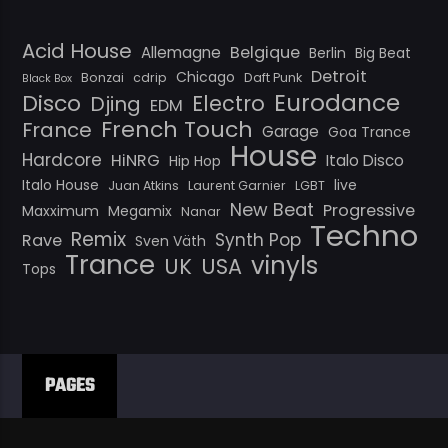
Acid House
Belgique
Allemagne
Berlin
Big Beat
Detroit
Chicago
Bonzai
cdrip
Daft Punk
Black Box
Eurodance
Disco
Electro
Djing
EDM
French Touch
France
Garage
Goa Trance
House
Hardcore
HiNRG
Italo Disco
Hip Hop
Italo House
live
Juan Atkins
Laurent Garnier
LGBT
New Beat
Progressive
Maxximum
Megamix
Nanar
Techno
Remix
Synth Pop
Rave
Sven Väth
Trance
vinyls
UK
USA
Tops
PAGES