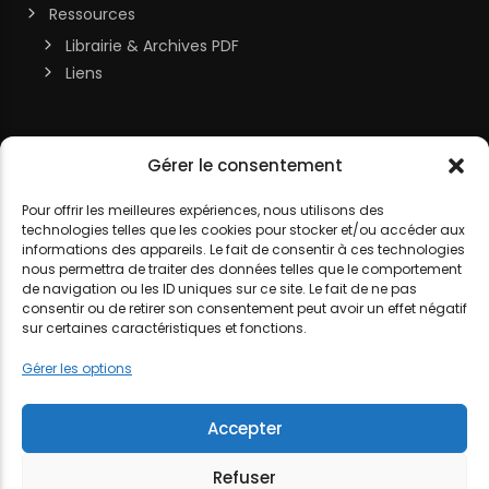
Ressources
Librairie & Archives PDF
Liens
Soutenir la chaîne
Gérer le consentement
MON COMPTE
Contact
Pour offrir les meilleures expériences, nous utilisons des
technologies telles que les cookies pour stocker et/ou accéder aux
DJ LITTLE NEMO
informations des appareils. Le fait de consentir à ces technologies
nous permettra de traiter des données telles que le comportement
de navigation ou les ID uniques sur ce site. Le fait de ne pas
consentir ou de retirer son consentement peut avoir un effet négatif
sur certaines caractéristiques et fonctions.
MENTIONS LÉGALES
POLITIQUE DE COOKIES
POLITIQUE DE
Gérer les options
CONFIDENTIALITÉ
Accepter
Refuser