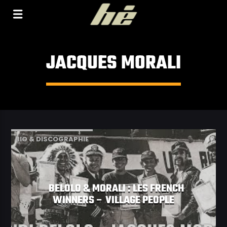
[Il n'y a pas de stations de radio dans la base de
données]
JACQUES MORALI
BIO & DISCOGRAPHIE
COMPILATION ET TUBES
VIDÉOS
BELOLO & MORALI : LES FRENCH
WINNERS – VILLAGE PEOPLE