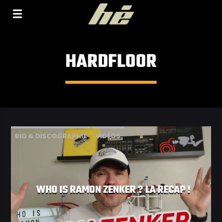
[Il n'y a pas de stations de radio dans la base de
données]
HARDFLOOR
BIO & DISCOGRAPHIE
VIDÉOS
WHO IS RAMON ZENKER ? LA RECAP !