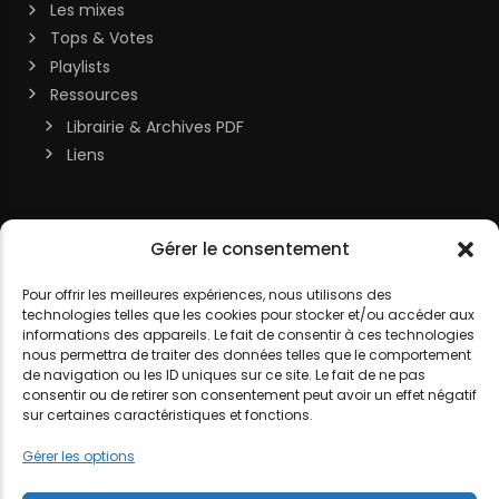
Les mixes
Tops & Votes
Playlists
Ressources
Librairie & Archives PDF
Liens
Soutenir la chaîne
Gérer le consentement
MON COMPTE
Contact
Pour offrir les meilleures expériences, nous utilisons des
technologies telles que les cookies pour stocker et/ou accéder aux
DJ LITTLE NEMO
informations des appareils. Le fait de consentir à ces technologies
nous permettra de traiter des données telles que le comportement
de navigation ou les ID uniques sur ce site. Le fait de ne pas
consentir ou de retirer son consentement peut avoir un effet négatif
sur certaines caractéristiques et fonctions.
MENTIONS LÉGALES
POLITIQUE DE COOKIES
POLITIQUE DE
Gérer les options
CONFIDENTIALITÉ