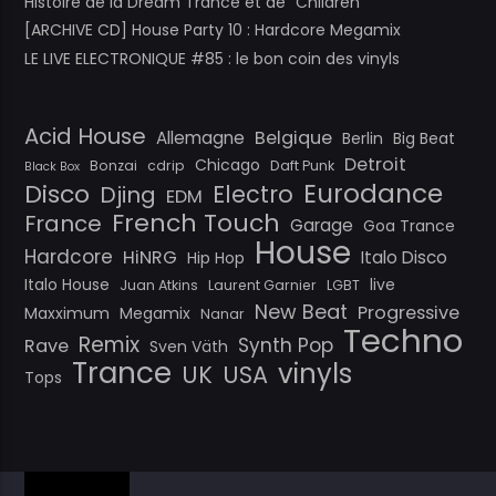
Histoire de la Dream Trance et de “Children”
[ARCHIVE CD] House Party 10 : Hardcore Megamix
LE LIVE ELECTRONIQUE #85 : le bon coin des vinyls
Acid House
Belgique
Allemagne
Berlin
Big Beat
Detroit
Chicago
Bonzai
cdrip
Daft Punk
Black Box
Eurodance
Disco
Electro
Djing
EDM
French Touch
France
Garage
Goa Trance
House
Hardcore
HiNRG
Italo Disco
Hip Hop
Italo House
live
Juan Atkins
Laurent Garnier
LGBT
New Beat
Progressive
Maxximum
Megamix
Nanar
Techno
Remix
Synth Pop
Rave
Sven Väth
Trance
vinyls
UK
USA
Tops