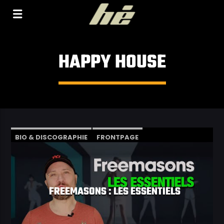
[Il n'y a pas de stations de radio dans la base de
données]
HAPPY HOUSE
BIO & DISCOGRAPHIE
FRONTPAGE
PODCASTS
VIDÉOS
FREEMASONS : LES ESSENTIELS