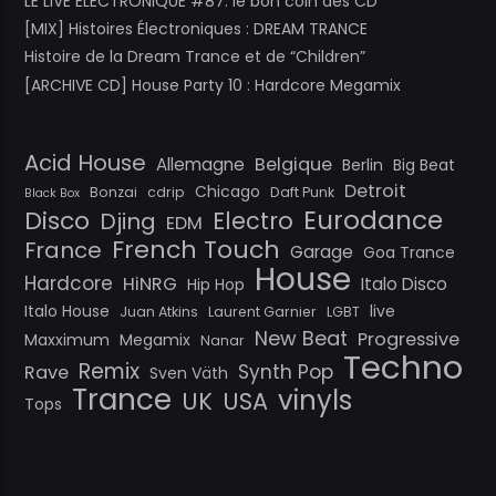
LE LIVE ELECTRONIQUE #87: le bon coin des CD
[MIX] Histoires Électroniques : DREAM TRANCE
Histoire de la Dream Trance et de “Children”
[ARCHIVE CD] House Party 10 : Hardcore Megamix
Acid House
Belgique
Allemagne
Berlin
Big Beat
Detroit
Chicago
Bonzai
cdrip
Daft Punk
Black Box
Eurodance
Disco
Electro
Djing
EDM
French Touch
France
Garage
Goa Trance
House
Hardcore
HiNRG
Italo Disco
Hip Hop
Italo House
live
Juan Atkins
Laurent Garnier
LGBT
New Beat
Progressive
Maxximum
Megamix
Nanar
Techno
Remix
Synth Pop
Rave
Sven Väth
Trance
vinyls
UK
USA
Tops