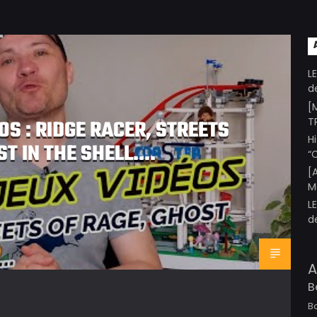
L
d
[
T
OS : RIDGE RACER, STREETS
H
ST IN THE SHELL….
“
[
M
L
d
A
B
B