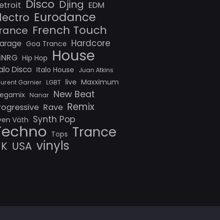
Disco
Djing
etroit
EDM
Eurodance
lectro
French Touch
rance
Hardcore
arage
Goa Trance
House
iNRG
Hip Hop
talo Disco
Italo House
Juan Atkins
live
Maxximum
aurent Garnier
LGBT
New Beat
egamix
Nanar
Remix
rogressive
Rave
Synth Pop
ven Väth
Techno
Trance
Tops
vinyls
UK
USA