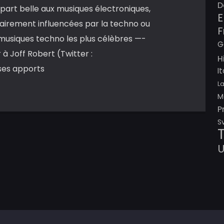
D
ne part belle aux musiques électroniques,
E
lairement influencées par la techno ou
F
x musiques techno les plus célèbres —-
G
à Joff Robert (Twitter :
H
ses apports
I
L
M
P
S