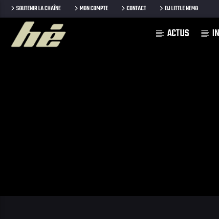
SOUTENIR LA CHAÎNE
MON COMPTE
CONTACT
DJ LITTLE NEMO
ACTUS
I
[Il n'y a pas de stations de radio dans la base de données