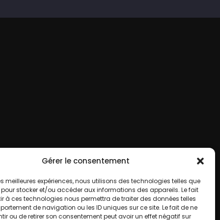
Gérer le consentement
 les meilleures expériences, nous utilisons des technologies telles que
 pour stocker et/ou accéder aux informations des appareils. Le fait
r à ces technologies nous permettra de traiter des données telles
ortement de navigation ou les ID uniques sur ce site. Le fait de ne
ir ou de retirer son consentement peut avoir un effet négatif sur