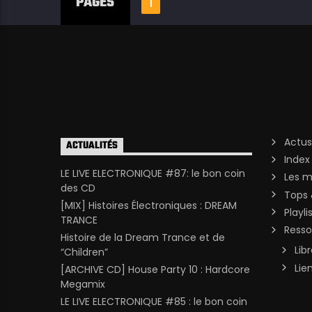
PAGES
1
Actus
ACTUALITÉS
Index
LE LIVE ELECTRONIQUE #87: le bon coin
Les m
des CD
Tops 
[MIX] Histoires Électroniques : DREAM
Playli
TRANCE
Resso
Histoire de la Dream Trance et de
Lib
“Children”
Lie
[ARCHIVE CD] House Party 10 : Hardcore
Megamix
LE LIVE ELECTRONIQUE #85 : le bon coin