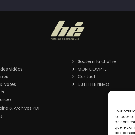
Soutenir la chaîne
 des vidéos
MON COMPTE
ixes
Contact
& Votes
DJ LITTLE NEMO
sts
urces
rairie & Archives PDF
Pour offrir
ns
les cookies
de consenti
que le comp
pas consent