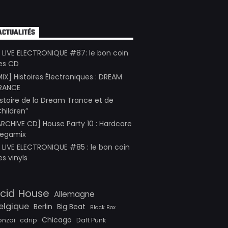
ACTUALITÉS
E LIVE ELECTRONIQUE #87: le bon coin
es CD
MIX] Histoires Électroniques : DREAM
RANCE
istoire de la Dream Trance et de
Children”
ARCHIVE CD] House Party 10 : Hardcore
egamix
E LIVE ELECTRONIQUE #85 : le bon coin
es vinyls
cid House
Allemagne
elgique
Berlin
Big Beat
Black Box
Chicago
onzai
cdrip
Daft Punk