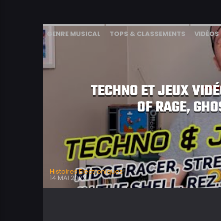
GENRE MUSICAL
TOPS & CLASSEMENTS
VIDÉOS
TECHNO ET JEUX VIDÉ
OF RAGE, GHO
Histoires Electroniques
14 MAI 2022