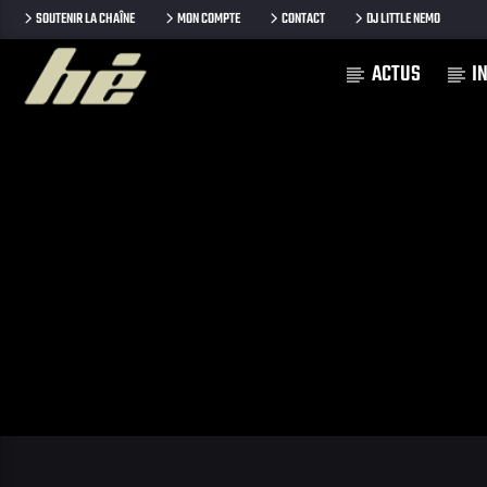
SOUTENIR LA CHAÎNE
MON COMPTE
CONTACT
DJ LITTLE NEMO
ACTUS
I
[Il n'y a pas de stations de radio dans la base de données