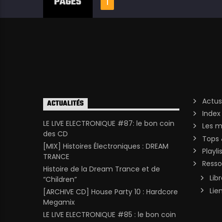
PAGES
1
Actus
ACTUALITÉS
Index
LE LIVE ELECTRONIQUE #87: le bon coin
Les m
des CD
Tops 
[MIX] Histoires Électroniques : DREAM
Playli
TRANCE
Resso
Histoire de la Dream Trance et de
Lib
“Children”
Lie
[ARCHIVE CD] House Party 10 : Hardcore
Megamix
LE LIVE ELECTRONIQUE #85 : le bon coin