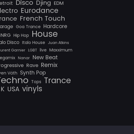
Disco
Djing
etroit
EDM
Eurodance
lectro
French Touch
rance
Hardcore
arage
Goa Trance
House
iNRG
Hip Hop
talo Disco
Italo House
Juan Atkins
live
Maxximum
aurent Garnier
LGBT
New Beat
egamix
Nanar
Remix
rogressive
Rave
Synth Pop
ven Väth
Techno
Trance
Tops
vinyls
UK
USA