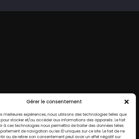
Gérer le consentement
 les meilleures expériences, nous utilisons des technologies telles que
 pour stocker et/ou accéder aux informations des appareils. Le fait
r à ces technologies nous permettra de traiter des données telles
ortement de navigation ou les ID uniques sur ce site. Le fait de ne
ir ou de retirer son consentement peut avoir un effet négatif sur