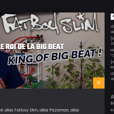
L
d
[
T
E ROI DE LA BIG BEAT
H
“
[
M
L
d
A
B
 alias Fatboy Slim, alias Pizzaman, alias
B