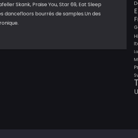
D
feller Skank, Praise You, Star 69, Eat Sleep
E
es dancefloors bourrés de samples.Un des
F
ronique.
G
H
I
L
M
P
S