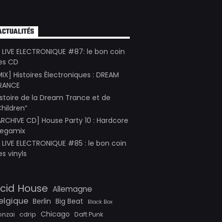
ACTUALITÉS
E LIVE ELECTRONIQUE #87: le bon coin
es CD
MIX] Histoires Électroniques : DREAM
RANCE
istoire de la Dream Trance et de
Children”
ARCHIVE CD] House Party 10 : Hardcore
egamix
E LIVE ELECTRONIQUE #85 : le bon coin
es vinyls
cid House
Allemagne
elgique
Berlin
Big Beat
Black Box
Chicago
onzai
cdrip
Daft Punk