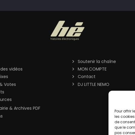
Soutenir la chaîne
 des vidéos
MON COMPTE
ixes
Contact
& Votes
DJ LITTLE NEMO
sts
urces
rairie & Archives PDF
Pour offrir
ns
les cookies
de consenti
que le comp
pas consent