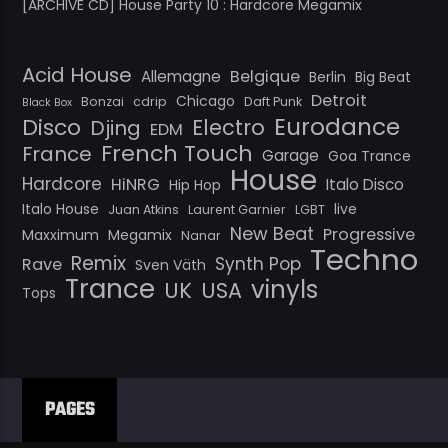
[ARCHIVE CD] House Party 10 : Hardcore Megamix
Acid House
Belgique
Allemagne
Berlin
Big Beat
Detroit
Chicago
Bonzai
cdrip
Daft Punk
Black Box
Eurodance
Disco
Electro
Djing
EDM
French Touch
France
Garage
Goa Trance
House
Hardcore
HiNRG
Italo Disco
Hip Hop
Italo House
live
Juan Atkins
Laurent Garnier
LGBT
New Beat
Progressive
Maxximum
Megamix
Nanar
Techno
Remix
Synth Pop
Rave
Sven Väth
Trance
vinyls
UK
USA
Tops
PAGES