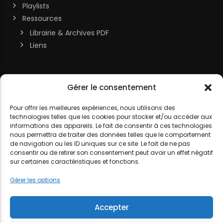
Playlists
Ressources
Librairie & Archives PDF
Liens
Soutenir la chaîne
Gérer le consentement
MON COMPTE
Contact
Pour offrir les meilleures expériences, nous utilisons des
technologies telles que les cookies pour stocker et/ou accéder aux
DJ LITTLE NEMO
informations des appareils. Le fait de consentir à ces technologies
nous permettra de traiter des données telles que le comportement
de navigation ou les ID uniques sur ce site. Le fait de ne pas
consentir ou de retirer son consentement peut avoir un effet négatif
sur certaines caractéristiques et fonctions.
MENTIONS LÉGALES
POLITIQUE DE COOKIES
POLITIQUE DE
Gérer les options
CONFIDENTIALITÉ
Accepter