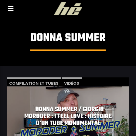
[Il n'y a pas de stations de radio dans la base de
données]
DONNA SUMMER
COMPILATION ET TUBES
VIDÉOS
DONNA SUMMER / GIORGIO
MORODER : I FEEL LOVE : HISTOIRE
D’UN TUBE MONUMENTAL