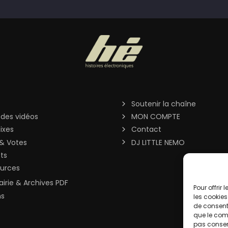
Soutenir la chaîne
 des vidéos
MON COMPTE
ixes
Contact
& Votes
DJ LITTLE NEMO
sts
urces
rairie & Archives PDF
Pour offrir
ns
les cookies
de consenti
que le comp
pas consent