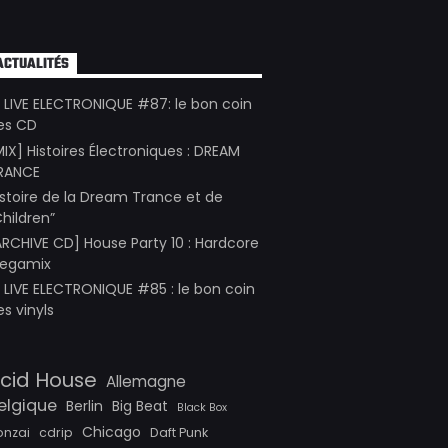
ACTUALITÉS
E LIVE ELECTRONIQUE #87: le bon coin
es CD
MIX] Histoires Électroniques : DREAM
RANCE
istoire de la Dream Trance et de
Children”
ARCHIVE CD] House Party 10 : Hardcore
egamix
E LIVE ELECTRONIQUE #85 : le bon coin
es vinyls
cid House
Allemagne
elgique
Berlin
Big Beat
Black Box
Chicago
onzai
cdrip
Daft Punk