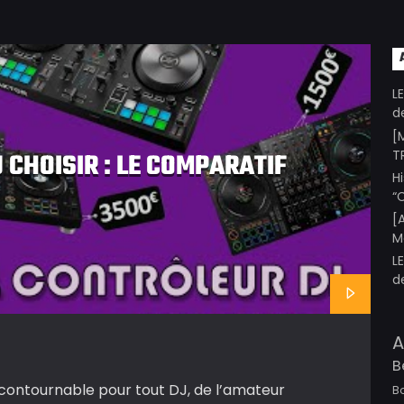
L
d
[
T
 CHOISIR : LE COMPARATIF
H
“
[
M
L
d
A
B
incontournable pour tout DJ, de l’amateur
B