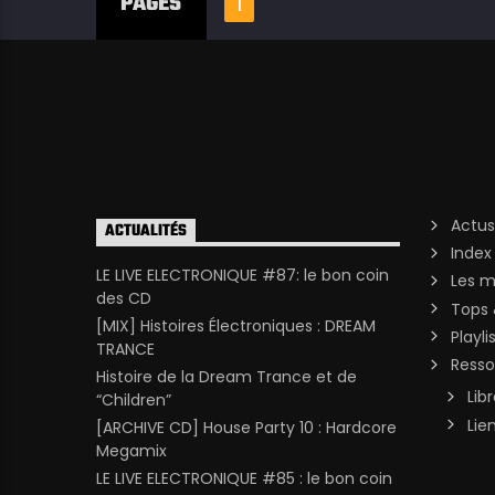
PAGES
1
Actus
ACTUALITÉS
Index
LE LIVE ELECTRONIQUE #87: le bon coin
Les m
des CD
Tops 
[MIX] Histoires Électroniques : DREAM
Playli
TRANCE
Resso
Histoire de la Dream Trance et de
Lib
“Children”
Lie
[ARCHIVE CD] House Party 10 : Hardcore
Megamix
LE LIVE ELECTRONIQUE #85 : le bon coin