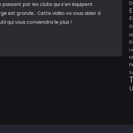
D
 passant par les clubs qui s’en équipent
E
ge est grande… Cette vidéo va vous aider à
F
util qui vous conviendra le plus !
G
H
I
L
M
P
S