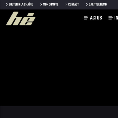
SOUTENIR LA CHAÎNE
MON COMPTE
CONTACT
DJ LITTLE NEMO
ACTUS
I
[Il n'y a pas de stations de radio dans la base de données