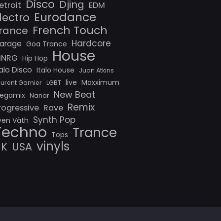
Disco
Djing
etroit
EDM
Eurodance
lectro
French Touch
rance
Hardcore
arage
Goa Trance
House
iNRG
Hip Hop
talo Disco
Italo House
Juan Atkins
live
Maxximum
aurent Garnier
LGBT
New Beat
egamix
Nanar
Remix
rogressive
Rave
Synth Pop
ven Väth
Techno
Trance
Tops
vinyls
UK
USA