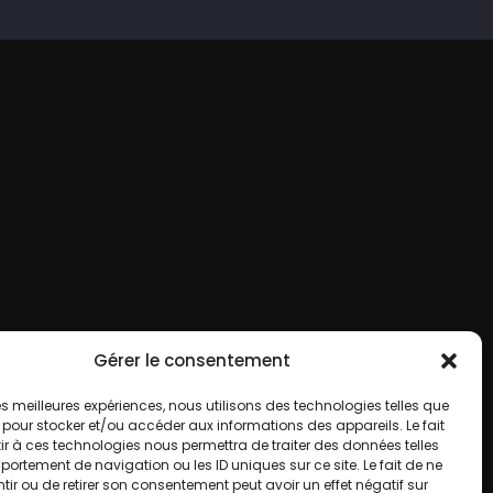
Gérer le consentement
 les meilleures expériences, nous utilisons des technologies telles que
 pour stocker et/ou accéder aux informations des appareils. Le fait
r à ces technologies nous permettra de traiter des données telles
ortement de navigation ou les ID uniques sur ce site. Le fait de ne
ir ou de retirer son consentement peut avoir un effet négatif sur