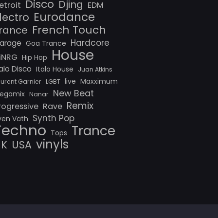
Disco
Djing
etroit
EDM
Eurodance
lectro
French Touch
rance
Hardcore
arage
Goa Trance
House
iNRG
Hip Hop
talo Disco
Italo House
Juan Atkins
live
Maxximum
aurent Garnier
LGBT
New Beat
egamix
Nanar
Remix
rogressive
Rave
Synth Pop
ven Väth
Techno
Trance
Tops
vinyls
UK
USA