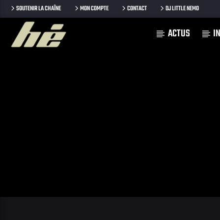
SOUTENIR LA CHAÎNE
MON COMPTE
CONTACT
DJ LITTLE NEMO
ACTUS
I
[Il n'y a pas de stations de radio dans la base de données