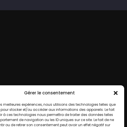
Gérer le consentement
 les meilleures expériences, nous utilisons des technologies telles que
 pour stocker et/ou accéder aux informations des appareils. Le fait
r à ces technologies nous permettra de traiter des données telles
ortement de navigation ou les ID uniques sur ce site. Le fait de ne
ir ou de retirer son consentement peut avoir un effet négatif sur