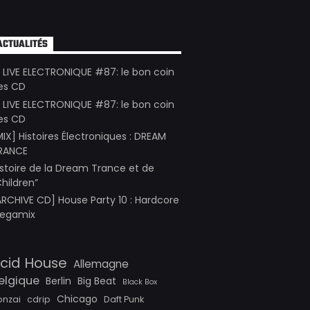
ACTUALITÉS
E LIVE ELECTRONIQUE #87: le bon coin
es CD
E LIVE ELECTRONIQUE #87: le bon coin
es CD
MIX] Histoires Électroniques : DREAM
RANCE
istoire de la Dream Trance et de
Children”
ARCHIVE CD] House Party 10 : Hardcore
egamix
cid House
Allemagne
elgique
Berlin
Big Beat
Black Box
Chicago
onzai
cdrip
Daft Punk