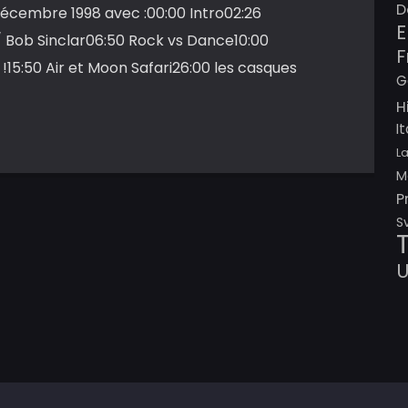
D
décembre 1998 avec :00:00 Intro02:26
E
 Bob Sinclar06:50 Rock vs Dance10:00
F
15:50 Air et Moon Safari26:00 les casques
G
H
I
L
M
P
S