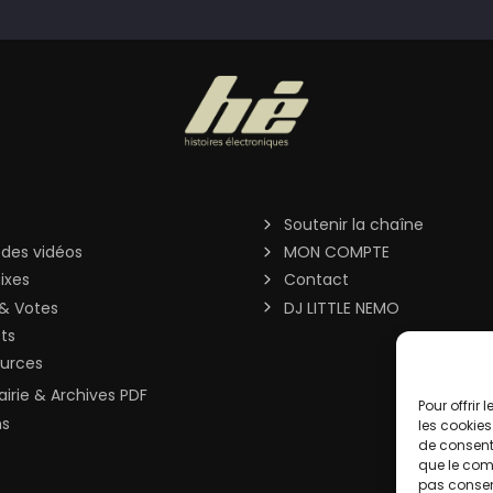
Soutenir la chaîne
 des vidéos
MON COMPTE
ixes
Contact
& Votes
DJ LITTLE NEMO
sts
urces
rairie & Archives PDF
Pour offrir
ns
les cookies
de consenti
que le comp
pas consent