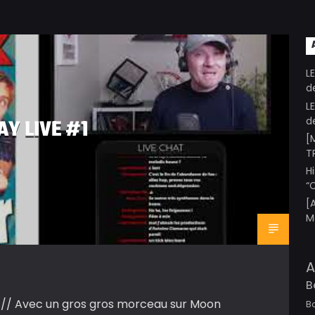
L
d
L
d
AY LIVE #1
[
T
H
“
[
M
A
B
2 // Avec un gros gros morceau sur Moon
B