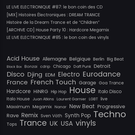
LE LIVE ELECTRONIQUE #87: le bon coin des CD
[MIX] Histoires Électroniques : DREAM TRANCE
Histoire de la Dream Trance et de “Children”
[ARCHIVE CD] House Party 10 : Hardcore Megamix
LE LIVE ELECTRONIQUE #85 : le bon coin des vinyls
Acid House
Belgique
Allemagne
Berlin
Big Beat
Detroit
Chicago
Bonzai
cdrip
Daft Punk
Black Box
Eurodance
Disco
Electro
Djing
EDM
French Touch
France
Garage
Goa Trance
House
Hardcore
HiNRG
Italo Disco
Hip Hop
Italo House
live
Juan Atkins
Laurent Garnier
LGBT
New Beat
Progressive
Maxximum
Megamix
Nanar
Techno
Remix
Synth Pop
Rave
Sven Väth
Trance
vinyls
UK
USA
Tops