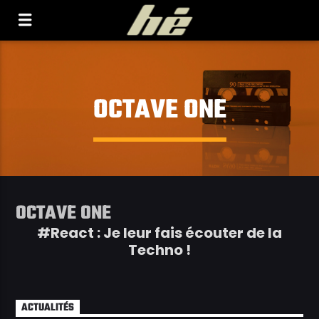
[Il n'y a pas de stations de radio dans la base de
données]
OCTAVE ONE
OCTAVE ONE
#React : Je leur fais écouter de la
Techno !
ACTUALITÉS