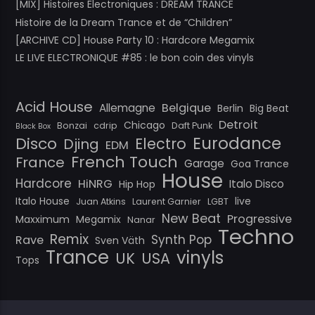
[MIX] Histoires Électroniques : DREAM TRANCE
Histoire de la Dream Trance et de “Children”
[ARCHIVE CD] House Party 10 : Hardcore Megamix
LE LIVE ELECTRONIQUE #85 : le bon coin des vinyls
Acid House
Belgique
Allemagne
Berlin
Big Beat
Detroit
Chicago
Bonzai
cdrip
Daft Punk
Black Box
Eurodance
Disco
Electro
Djing
EDM
French Touch
France
Garage
Goa Trance
House
Hardcore
HiNRG
Italo Disco
Hip Hop
Italo House
live
Juan Atkins
Laurent Garnier
LGBT
New Beat
Progressive
Maxximum
Megamix
Nanar
Techno
Remix
Synth Pop
Rave
Sven Väth
Trance
vinyls
UK
USA
Tops