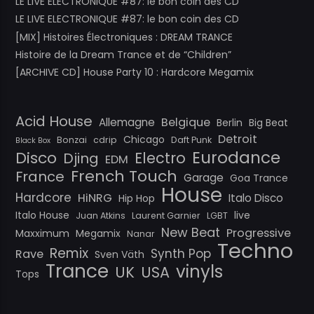
LE LIVE ELECTRONIQUE #87: le bon coin des CD
LE LIVE ELECTRONIQUE #87: le bon coin des CD
[MIX] Histoires Électroniques : DREAM TRANCE
Histoire de la Dream Trance et de “Children”
[ARCHIVE CD] House Party 10 : Hardcore Megamix
Acid House
Belgique
Allemagne
Berlin
Big Beat
Detroit
Chicago
Bonzai
cdrip
Daft Punk
Black Box
Eurodance
Disco
Electro
Djing
EDM
French Touch
France
Garage
Goa Trance
House
Hardcore
HiNRG
Italo Disco
Hip Hop
Italo House
live
Juan Atkins
Laurent Garnier
LGBT
New Beat
Progressive
Maxximum
Megamix
Nanar
Techno
Remix
Synth Pop
Rave
Sven Väth
Trance
vinyls
UK
USA
Tops