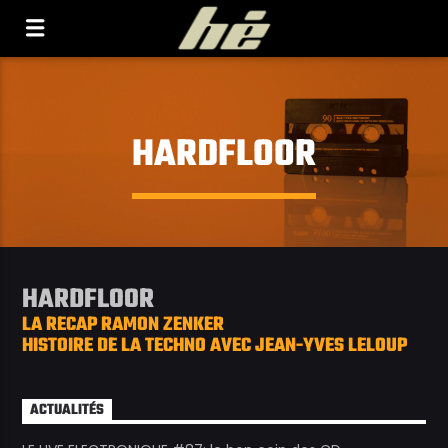
[Il n'y a pas de stations de radio dans la base de
données]
HARDFLOOR
HARDFLOOR
LA RECAP RAMON ZENKER
HISTOIRE DE LA TECHNO AVEC JEAN-YVES LELOUP
ACTUALITÉS