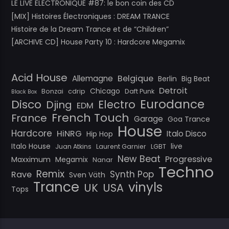
LE LIVE ELECTRONIQUE #87: le bon coin des CD
[MIX] Histoires Électroniques : DREAM TRANCE
Histoire de la Dream Trance et de “Children”
[ARCHIVE CD] House Party 10 : Hardcore Megamix
Acid House
Belgique
Allemagne
Berlin
Big Beat
Detroit
Chicago
Bonzai
cdrip
Daft Punk
Black Box
Eurodance
Disco
Electro
Djing
EDM
French Touch
France
Garage
Goa Trance
House
Hardcore
HiNRG
Italo Disco
Hip Hop
Italo House
live
Juan Atkins
Laurent Garnier
LGBT
New Beat
Progressive
Maxximum
Megamix
Nanar
Techno
Remix
Synth Pop
Rave
Sven Väth
Trance
vinyls
UK
USA
Tops