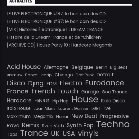
ACTUALITÉS
LE LIVE ELECTRONIQUE #87: le bon coin des CD
LE LIVE ELECTRONIQUE #87: le bon coin des CD
[MIX] Histoires Électroniques : DREAM TRANCE
Histoire de la Dream Trance et de “Children”
[ARCHIVE CD] House Party 10 : Hardcore Megamix
Acid House
Belgique
Allemagne
Berlin
Big Beat
Detroit
Chicago
Bonzai
cdrip
Daft Punk
Black Box
Eurodance
Disco
Electro
Djing
EDM
French Touch
France
Garage
Goa Trance
House
Hardcore
HiNRG
Italo Disco
Hip Hop
Italo House
live
Juan Atkins
Laurent Garnier
LGBT
New Beat
Progressive
Maxximum
Megamix
Nanar
Techno
Remix
Synth Pop
Rave
Sven Väth
Trance
vinyls
UK
USA
Tops