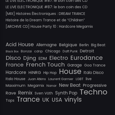
LE LIVE ELECTRONIQUE #87: le bon coin des CD
LE LIVE ELECTRONIQUE #87: le bon coin des CD
[MIX] Histoires Électroniques : DREAM TRANCE
Histoire de la Dream Trance et de “Children”
[ARCHIVE CD] House Party 10 : Hardcore Megamix
Acid House
Belgique
Allemagne
Berlin
Big Beat
Detroit
Chicago
Bonzai
cdrip
Daft Punk
Black Box
Eurodance
Disco
Electro
Djing
EDM
French Touch
France
Garage
Goa Trance
House
Hardcore
HiNRG
Italo Disco
Hip Hop
Italo House
live
Juan Atkins
Laurent Garnier
LGBT
New Beat
Progressive
Maxximum
Megamix
Nanar
Techno
Remix
Synth Pop
Rave
Sven Väth
Trance
vinyls
UK
USA
Tops