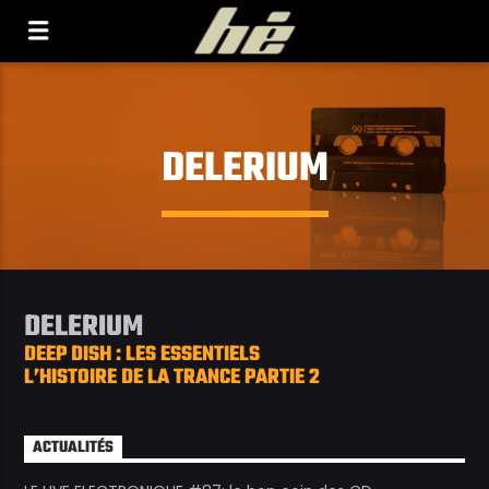
[Il n'y a pas de stations de radio dans la base de
données]
DELERIUM
DELERIUM
DEEP DISH : LES ESSENTIELS
L’HISTOIRE DE LA TRANCE PARTIE 2
ACTUALITÉS