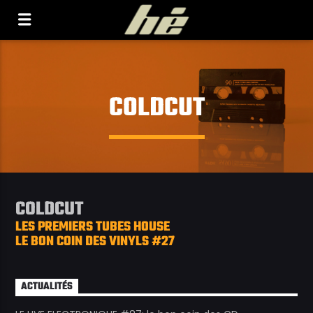
[Il n'y a pas de stations de radio dans la base de
données]
COLDCUT
COLDCUT
LES PREMIERS TUBES HOUSE
LE BON COIN DES VINYLS #27
ACTUALITÉS