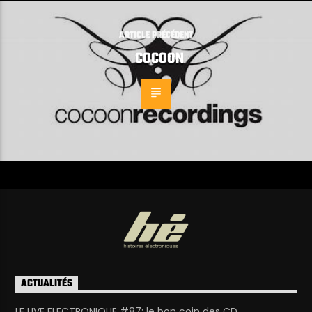
ARTICLE PRÉCÉDENT
COCOON
ACTUALITÉS
LE LIVE ELECTRONIQUE #87: le bon coin des CD