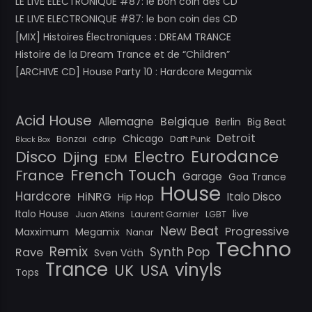
LE LIVE ELECTRONIQUE #87: le bon coin des CD
LE LIVE ELECTRONIQUE #87: le bon coin des CD
[MIX] Histoires Électroniques : DREAM TRANCE
Histoire de la Dream Trance et de “Children”
[ARCHIVE CD] House Party 10 : Hardcore Megamix
Acid House
Belgique
Allemagne
Berlin
Big Beat
Detroit
Chicago
Bonzai
cdrip
Daft Punk
Black Box
Eurodance
Disco
Electro
Djing
EDM
French Touch
France
Garage
Goa Trance
House
Hardcore
HiNRG
Italo Disco
Hip Hop
Italo House
live
Juan Atkins
Laurent Garnier
LGBT
New Beat
Progressive
Maxximum
Megamix
Nanar
Techno
Remix
Synth Pop
Rave
Sven Väth
Trance
vinyls
UK
USA
Tops