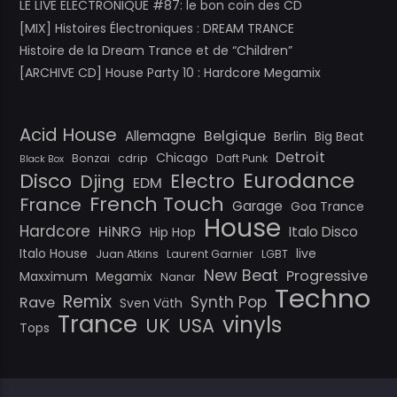
LE LIVE ELECTRONIQUE #87: le bon coin des CD
[MIX] Histoires Électroniques : DREAM TRANCE
Histoire de la Dream Trance et de “Children”
[ARCHIVE CD] House Party 10 : Hardcore Megamix
Acid House
Belgique
Allemagne
Berlin
Big Beat
Detroit
Chicago
Bonzai
cdrip
Daft Punk
Black Box
Eurodance
Disco
Electro
Djing
EDM
French Touch
France
Garage
Goa Trance
House
Hardcore
HiNRG
Italo Disco
Hip Hop
Italo House
live
Juan Atkins
Laurent Garnier
LGBT
New Beat
Progressive
Maxximum
Megamix
Nanar
Techno
Remix
Synth Pop
Rave
Sven Väth
Trance
vinyls
UK
USA
Tops