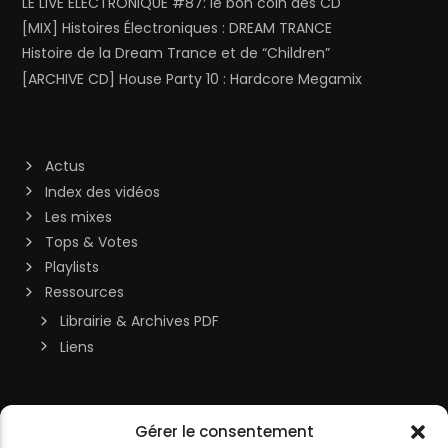
LE LIVE ELECTRONIQUE #87: le bon coin des CD
[MIX] Histoires Électroniques : DREAM TRANCE
Histoire de la Dream Trance et de “Children”
[ARCHIVE CD] House Party 10 : Hardcore Megamix
Actus
Index des vidéos
Les mixes
Tops & Votes
Playlists
Ressources
Librairie & Archives PDF
Liens
Soutenir la chaîne
Gérer le consentement
MON COMPTE