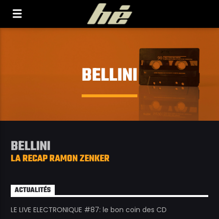
[Il n'y a pas de stations de radio dans la base de
données]
BELLINI
BELLINI
LA RECAP RAMON ZENKER
ACTUALITÉS
LE LIVE ELECTRONIQUE #87: le bon coin des CD