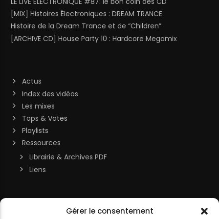
LE LIVE ELECTRONIQUE #87: le bon coin des CD
[MIX] Histoires Électroniques : DREAM TRANCE
Histoire de la Dream Trance et de “Children”
[ARCHIVE CD] House Party 10 : Hardcore Megamix
Actus
Index des vidéos
Les mixes
Tops & Votes
Playlists
Ressources
Librairie & Archives PDF
Liens
Soutenir la chaîne
Gérer le consentement
MON COMPTE