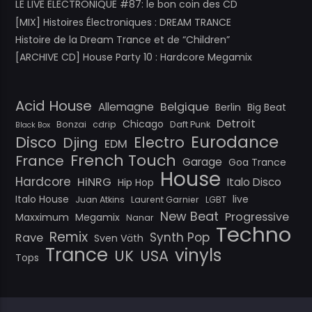
LE LIVE ELECTRONIQUE #87: le bon coin des CD
[MIX] Histoires Électroniques : DREAM TRANCE
Histoire de la Dream Trance et de “Children”
[ARCHIVE CD] House Party 10 : Hardcore Megamix
Acid House
Belgique
Allemagne
Berlin
Big Beat
Detroit
Chicago
Bonzai
cdrip
Daft Punk
Black Box
Eurodance
Disco
Electro
Djing
EDM
French Touch
France
Garage
Goa Trance
House
Hardcore
HiNRG
Italo Disco
Hip Hop
Italo House
live
Juan Atkins
Laurent Garnier
LGBT
New Beat
Progressive
Maxximum
Megamix
Nanar
Techno
Remix
Synth Pop
Rave
Sven Väth
Trance
vinyls
UK
USA
Tops