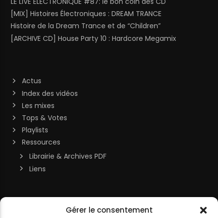
LE LIVE ELECTRONIQUE #87: le bon coin des CD
[MIX] Histoires Électroniques : DREAM TRANCE
Histoire de la Dream Trance et de “Children”
[ARCHIVE CD] House Party 10 : Hardcore Megamix
Actus
Index des vidéos
Les mixes
Tops & Votes
Playlists
Ressources
Librairie & Archives PDF
Liens
Soutenir la chaîne
Gérer le consentement
MON COMPTE