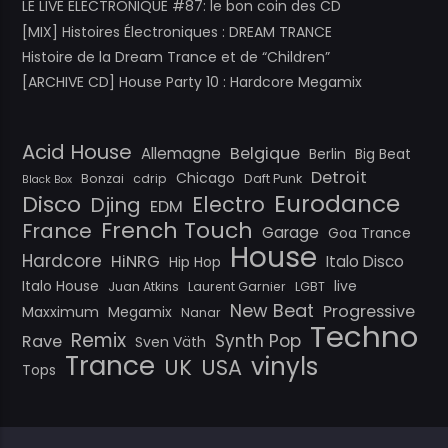
LE LIVE ELECTRONIQUE #87: le bon coin des CD
[MIX] Histoires Électroniques : DREAM TRANCE
Histoire de la Dream Trance et de “Children”
[ARCHIVE CD] House Party 10 : Hardcore Megamix
Acid House
Belgique
Allemagne
Berlin
Big Beat
Detroit
Chicago
Bonzai
cdrip
Daft Punk
Black Box
Eurodance
Disco
Electro
Djing
EDM
French Touch
France
Garage
Goa Trance
House
Hardcore
HiNRG
Italo Disco
Hip Hop
Italo House
live
Juan Atkins
Laurent Garnier
LGBT
New Beat
Progressive
Maxximum
Megamix
Nanar
Techno
Remix
Synth Pop
Rave
Sven Väth
Trance
vinyls
UK
USA
Tops