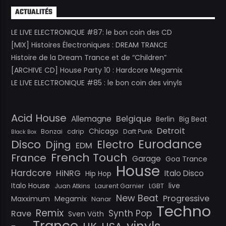
ACTUALITÉS
LE LIVE ELECTRONIQUE #87: le bon coin des CD
[MIX] Histoires Électroniques : DREAM TRANCE
Histoire de la Dream Trance et de “Children”
[ARCHIVE CD] House Party 10 : Hardcore Megamix
LE LIVE ELECTRONIQUE #85 : le bon coin des vinyls
Acid House
Belgique
Allemagne
Berlin
Big Beat
Detroit
Chicago
Bonzai
cdrip
Daft Punk
Black Box
Eurodance
Disco
Electro
Djing
EDM
French Touch
France
Garage
Goa Trance
House
Hardcore
HiNRG
Italo Disco
Hip Hop
Italo House
live
Juan Atkins
Laurent Garnier
LGBT
New Beat
Progressive
Maxximum
Megamix
Nanar
Techno
Remix
Synth Pop
Rave
Sven Väth
Trance