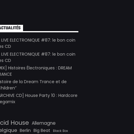
ACTUALITÉS
E LIVE ELECTRONIQUE #87: le bon coin
es CD
E LIVE ELECTRONIQUE #87: le bon coin
es CD
MIX] Histoires Électroniques : DREAM
RANCE
istoire de la Dream Trance et de
Children”
ARCHIVE CD] House Party 10 : Hardcore
egamix
cid House
Allemagne
elgique
Berlin
Big Beat
Black Box