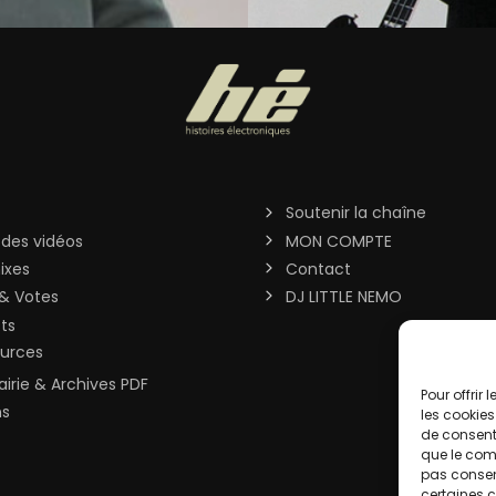
Soutenir la chaîne
 des vidéos
MON COMPTE
ixes
Contact
& Votes
DJ LITTLE NEMO
sts
urces
rairie & Archives PDF
Pour offrir
ns
les cookies
de consenti
que le comp
pas consent
certaines c