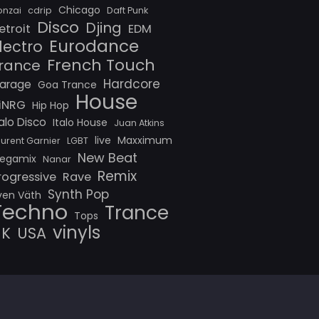
Chicago
onzai
cdrip
Daft Punk
Disco
Djing
etroit
EDM
Eurodance
lectro
French Touch
rance
Hardcore
arage
Goa Trance
House
iNRG
Hip Hop
talo Disco
Italo House
Juan Atkins
live
Maxximum
aurent Garnier
LGBT
New Beat
egamix
Nanar
Remix
rogressive
Rave
Synth Pop
ven Väth
Techno
Trance
Tops
vinyls
UK
USA