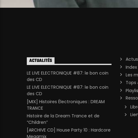
Actus
ACTUALITÉS
Index
LE LIVE ELECTRONIQUE #87: le bon coin
Les m
des CD
Tops 
LE LIVE ELECTRONIQUE #87: le bon coin
Playli
des CD
Resso
[MIX] Histoires Électroniques : DREAM
Lib
TRANCE
Lie
Histoire de la Dream Trance et de
“Children”
[ARCHIVE CD] House Party 10 : Hardcore
Megamix