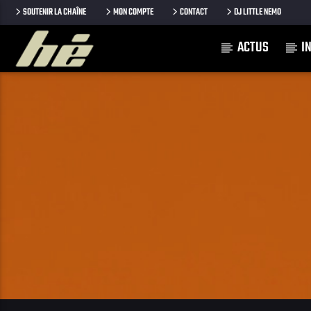
SOUTENIR LA CHAÎNE
MON COMPTE
CONTACT
DJ LITTLE NEMO
ACTUS
I
[Il n'y a pas de stations de radio dans la base de données