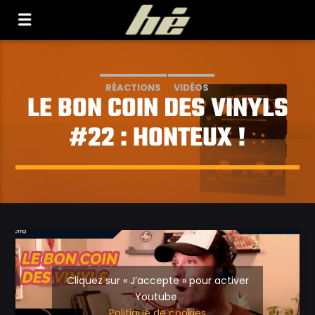
[Il n'y a pas de stations de radio dans la base de
données]
RÉACTIONS
VIDÉOS
LE BON COIN DES VINYLS
#22 : HONTEUX !
Cliquez sur « J’accepte » pour activer
Youtube
Politique de cookies