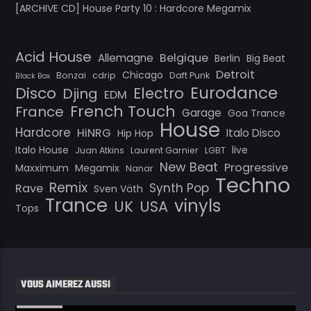
[ARCHIVE CD] House Party 10 : Hardcore Megamix
Acid House
Belgique
Allemagne
Berlin
Big Beat
Detroit
Chicago
Bonzai
cdrip
Daft Punk
Black Box
Eurodance
Disco
Electro
Djing
EDM
French Touch
France
Garage
Goa Trance
House
Hardcore
HiNRG
Italo Disco
Hip Hop
Italo House
live
Juan Atkins
Laurent Garnier
LGBT
New Beat
Progressive
Maxximum
Megamix
Nanar
Techno
Remix
Synth Pop
Rave
Sven Väth
Trance
vinyls
UK
USA
Tops
VOUS AIMEREZ AUSSI