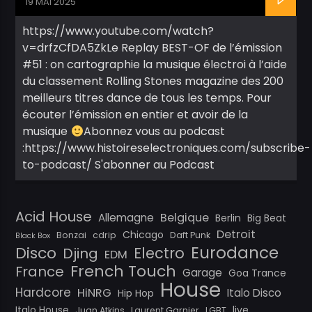
19 MAI 2025
https://www.youtube.com/watch?
v=drfzCfDA5ZkLe Replay BEST-OF de l’émission
#51 : on cartographie la musique électroi à l’aide
du classement Rolling Stones magazine des 200
meilleurs titres dance de tous les temps. Pour
écouter l’émission en entier et avoir de la
musique
Abonnez vous au podcast
:https://www.histoireselectroniques.com/subscribe-
to-podcast/ S'abonner au Podcast
Acid House
Belgique
Allemagne
Berlin
Big Beat
Detroit
Chicago
Bonzai
cdrip
Daft Punk
Black Box
Eurodance
Disco
Electro
Djing
EDM
French Touch
France
Garage
Goa Trance
House
Hardcore
HiNRG
Italo Disco
Hip Hop
Italo House
live
Juan Atkins
Laurent Garnier
LGBT