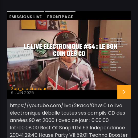
EMISSIONS LIVE
FRONTPAGE
PODCASTS
VIDÉOS
LE LIVE ELECTRONIQUE #54 : LE BON
COIN DES CD
Zap_electronique
6 JUIN 2025
https://youtube.com/live/2Ra4of0hWI0 Le live
électronique déballe toutes ses compils CD des
années 90 et 2000 ! avec ce jour : 0:00:00
Intro0:08:00 Best Of Snap!0:51:53 Independance
20041:29:40 House Party VI1:59:01 Techno Booster