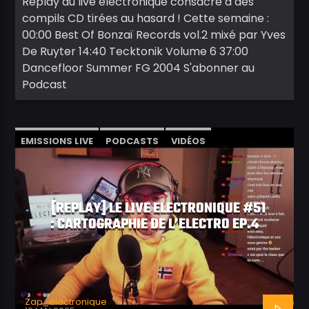
Replay du live électronique consacré à des
compils CD tirées au hasard ! Cette semaine :
00:00 Best Of Bonzaï Records vol.2 mixé par Yves
De Ruyter 14:40 Tecktonik Volume 6 37:00
Dancefloor Summer FG 2004 S'abonner au
Podcast
EMISSIONS LIVE
PODCASTS
VIDÉOS
[REPLAY] LE LIVE ELECTRONIQUE #51
: CARTOGRAPHIE DE L’ELECTRO EP.4
Zap_electronique