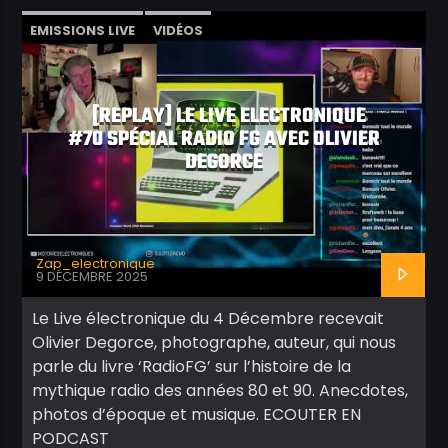
EMISSIONS LIVE
VIDÉOS
[REPLAY] LE LIVE ELECTRONIQUE
#70 SPÉCIAL RADIO FG AVEC OLIVIER
DEGORCE
Zap_electronique
9 DÉCEMBRE 2025
Le Live électronique du 4 Décembre recevait
Olivier Degorce, photographe, auteur, qui nous
parle du livre ‘RadioFG’ sur l’histoire de la
mythique radio des années 80 et 90. Anecdotes,
photos d’époque et musique. ECOUTER EN
PODCAST