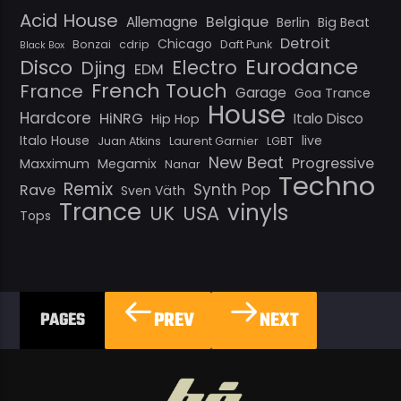
Acid House
Belgique
Allemagne
Berlin
Big Beat
Detroit
Chicago
Bonzai
cdrip
Daft Punk
Black Box
Eurodance
Disco
Electro
Djing
EDM
French Touch
France
Garage
Goa Trance
House
Hardcore
HiNRG
Italo Disco
Hip Hop
Italo House
live
Juan Atkins
Laurent Garnier
LGBT
New Beat
Progressive
Maxximum
Megamix
Nanar
Techno
Remix
Synth Pop
Rave
Sven Väth
Trance
vinyls
UK
USA
Tops
PREV
NEXT
PAGES