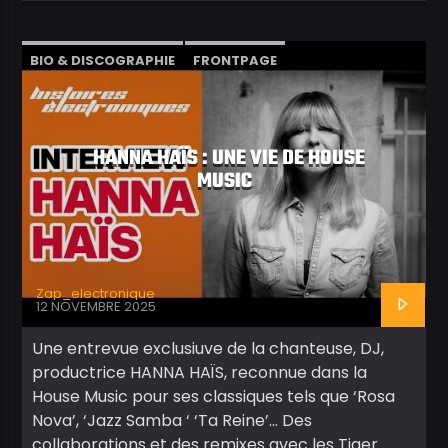
BIO & DISCOGRAPHIE
FRONTPAGE
INTERVIEW
VIDÉOS
HANNA HAÏS : UNE VIE DE HOUSE
MUSIC
Zap_electronique
12 NOVEMBRE 2025
Une entrevue exclusiuve de la chanteuse, DJ,
productrice HANNA HAÏS, reconnue dans la
House Music pour ses classiques tels que ‘Rosa
Nova’, ‘Jazz Samba ‘ ‘Ta Reine’… Des
collaborations et des remixes avec les Tiger