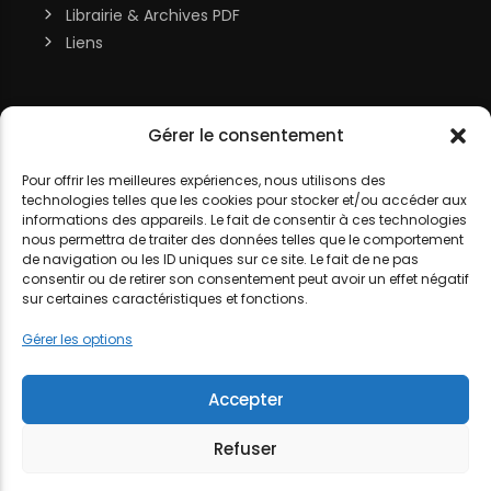
Librairie & Archives PDF
Liens
Soutenir la chaîne
Gérer le consentement
MON COMPTE
Contact
Pour offrir les meilleures expériences, nous utilisons des
technologies telles que les cookies pour stocker et/ou accéder aux
DJ LITTLE NEMO
informations des appareils. Le fait de consentir à ces technologies
nous permettra de traiter des données telles que le comportement
de navigation ou les ID uniques sur ce site. Le fait de ne pas
consentir ou de retirer son consentement peut avoir un effet négatif
sur certaines caractéristiques et fonctions.
MENTIONS LÉGALES
POLITIQUE DE COOKIES
POLITIQUE DE
Gérer les options
CONFIDENTIALITÉ
Accepter
Refuser