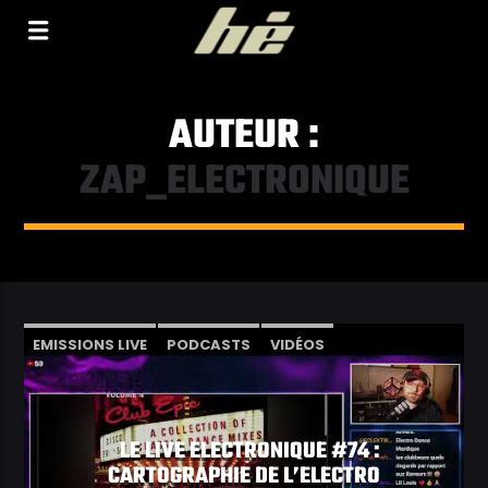
[Il n'y a pas de stations de radio dans la base de
données]
AUTEUR :
ZAP_ELECTRONIQUE
EMISSIONS LIVE
PODCASTS
VIDÉOS
LE LIVE ELECTRONIQUE #74 :
CARTOGRAPHIE DE L’ELECTRO