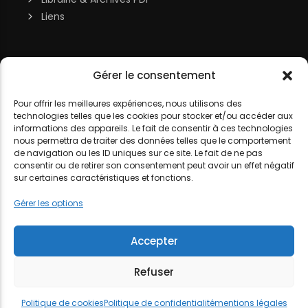
Liens
Soutenir la chaîne
Gérer le consentement
MON COMPTE
Contact
Pour offrir les meilleures expériences, nous utilisons des
DJ LITTLE NEMO
technologies telles que les cookies pour stocker et/ou accéder aux
informations des appareils. Le fait de consentir à ces technologies
nous permettra de traiter des données telles que le comportement
de navigation ou les ID uniques sur ce site. Le fait de ne pas
consentir ou de retirer son consentement peut avoir un effet négatif
sur certaines caractéristiques et fonctions.
MENTIONS LÉGALES
POLITIQUE DE COOKIES
POLITIQUE DE
Gérer les options
CONFIDENTIALITÉ
Accepter
Refuser
Politique de cookies
Politique de confidentialité
mentions légales